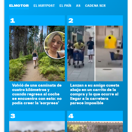
ELMOTOR
EL HUFFPOST
EL PAÍS
AS
CADENA SER
1
2
Volvió de una caminata de
Lanzan a su amigo cuesta
cuatro kilómetros y
abajo en un carrito de la
cuando regresa al coche
compra y lo que ocurre al
se encuentra con esto: no
llegar a la carretera
podía creer la 'sorpresa'
parece imposible
3
4