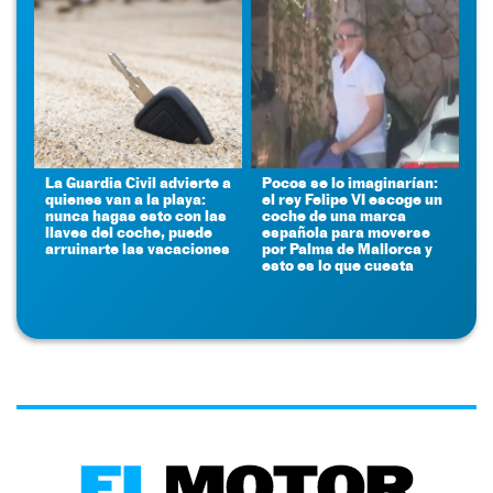
La Guardia Civil advierte a
Pocos se lo imaginarían:
quienes van a la playa:
el rey Felipe VI escoge un
nunca hagas esto con las
coche de una marca
llaves del coche, puede
española para moverse
arruinarte las vacaciones
por Palma de Mallorca y
esto es lo que cuesta