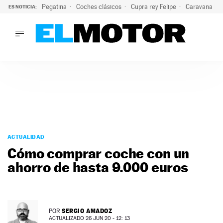
Pegatina
Coches clásicos
Cupra rey Felipe
Caravana lig
ES NOTICIA:
LO ÚLTIMO
¿Conocías esta pegatina de moda?: puede salvar tu coche d
LO ÚLTIMO
¿Conocías esta pegatina de moda?: puede salvar tu coche de
ACTUALIDAD
ELÉCTRICOS
CONDUCIR
PRUEBAS
Saltar
VIRALES
al
ACTUALIDAD
PODCAST
contenido
Cómo comprar coche con un
MOTOS
ahorro de hasta 9.000 euros
TECNOLOGÍA
SUPERCOCHES
MOTORTV
PREMIOS
SERGIO AMADOZ
POR
SERVICIOS
ACTUALIZADO 26 JUN 20 - 12: 13