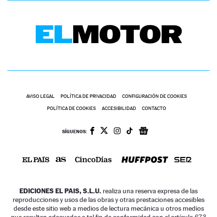
AVISO LEGAL
POLÍTICA DE PRIVACIDAD
CONFIGURACIÓN DE COOKIES
POLÍTICA DE COOKIES
ACCESIBILIDAD
CONTACTO
SÍGUENOS:
EDICIONES EL PAIS, S.L.U.
realiza una reserva expresa de las
reproducciones y usos de las obras y otras prestaciones accesibles
desde este sitio web a medios de lectura mecánica u otros medios
que resulten adecuados a tal fin de conformidad con el artículo 67.3