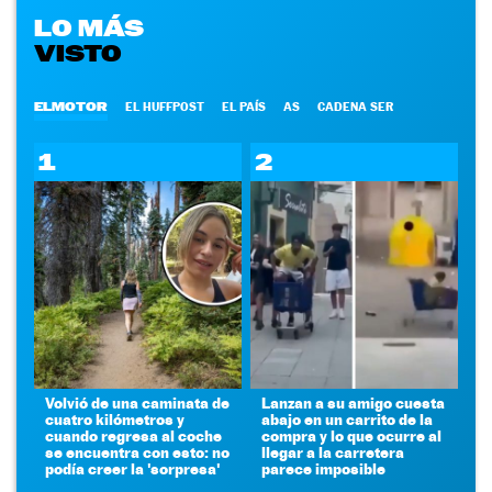
LO MÁS
VISTO
ELMOTOR
EL HUFFPOST
EL PAÍS
AS
CADENA SER
1
2
Volvió de una caminata de
Lanzan a su amigo cuesta
cuatro kilómetros y
abajo en un carrito de la
cuando regresa al coche
compra y lo que ocurre al
se encuentra con esto: no
llegar a la carretera
podía creer la 'sorpresa'
parece imposible