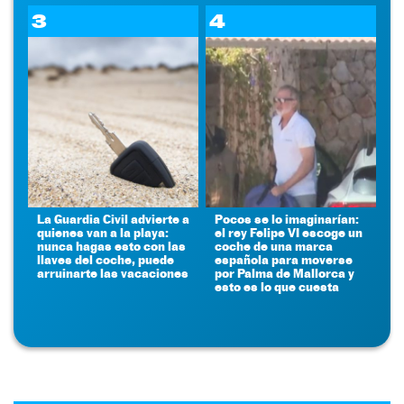
3
4
La Guardia Civil advierte a
Pocos se lo imaginarían:
quienes van a la playa:
el rey Felipe VI escoge un
nunca hagas esto con las
coche de una marca
llaves del coche, puede
española para moverse
arruinarte las vacaciones
por Palma de Mallorca y
esto es lo que cuesta