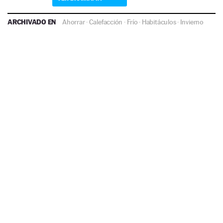
ARCHIVADO EN
Ahorrar
·
Calefacción
·
Frío
·
Habitáculos
·
Invierno