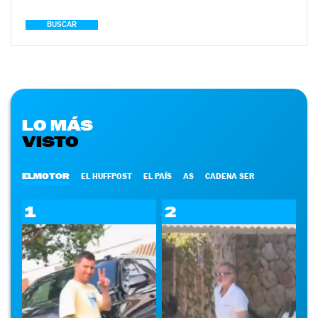
BUSCAR
LO MÁS
VISTO
ELMOTOR
EL HUFFPOST
EL PAÍS
AS
CADENA SER
1
2