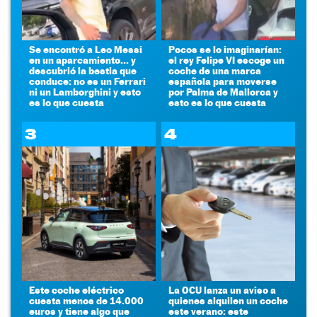
Se encontró a Leo Messi
Pocos se lo imaginarían:
en un aparcamiento... y
el rey Felipe VI escoge un
descubrió la bestia que
coche de una marca
conduce: no es un Ferrari
española para moverse
ni un Lamborghini y esto
por Palma de Mallorca y
es lo que cuesta
esto es lo que cuesta
3
4
Este coche eléctrico
La OCU lanza un aviso a
cuesta menos de 14.000
quienes alquilen un coche
euros y tiene algo que
este verano: este