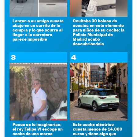
Lanzan a su amigo cuesta
Ocultaba 30 bolsas de
abajo en un carrito de la
cocaína en este elemento
compra y lo que ocurre al
para niños de su coche: la
llegar a la carretera
Policía Municipal de
parece imposible
Madrid acabó
descubriéndola
3
4
Pocos se lo imaginarían:
Este coche eléctrico
el rey Felipe VI escoge un
cuesta menos de 14.000
coche de una marca
euros y tiene algo que