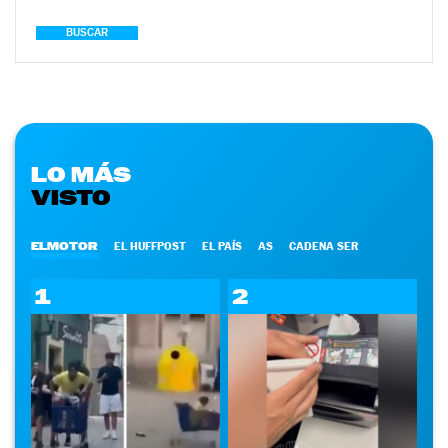
BUSCAR
LO MÁS
VISTO
ELMOTOR
EL HUFFPOST
EL PAÍS
AS
CADENA SER
1
2