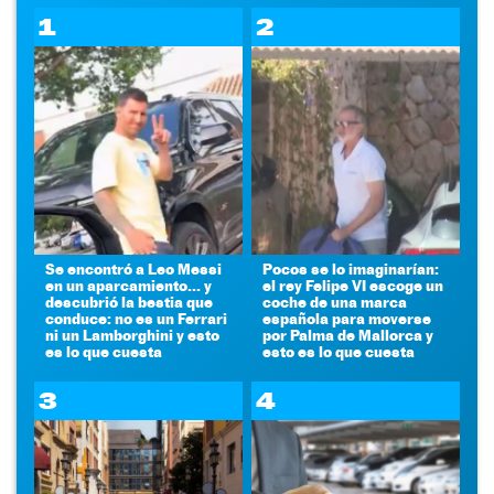
1
2
Se encontró a Leo Messi
Pocos se lo imaginarían:
en un aparcamiento... y
el rey Felipe VI escoge un
descubrió la bestia que
coche de una marca
conduce: no es un Ferrari
española para moverse
ni un Lamborghini y esto
por Palma de Mallorca y
es lo que cuesta
esto es lo que cuesta
3
4