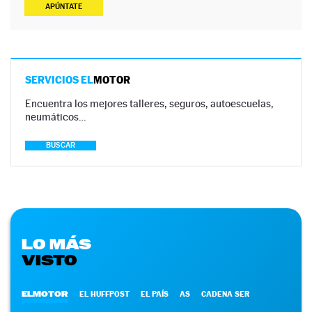
APÚNTATE
SERVICIOS EL
MOTOR
Encuentra los mejores talleres, seguros, autoescuelas,
neumáticos…
BUSCAR
LO MÁS
VISTO
ELMOTOR
EL HUFFPOST
EL PAÍS
AS
CADENA SER