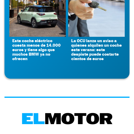
Este coche eléctrico
La OCU lanza un aviso a
cuesta menos de 14.000
quienes alquilen un coche
euros y tiene algo que
este verano: este
muchos BMW ya no
despiste puede costarte
ofrecen
cientos de euros