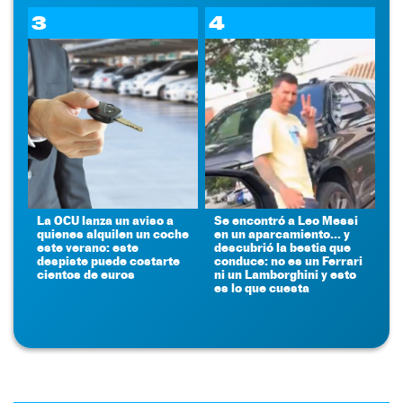
3
4
La OCU lanza un aviso a
Se encontró a Leo Messi
quienes alquilen un coche
en un aparcamiento... y
este verano: este
descubrió la bestia que
despiste puede costarte
conduce: no es un Ferrari
cientos de euros
ni un Lamborghini y esto
es lo que cuesta