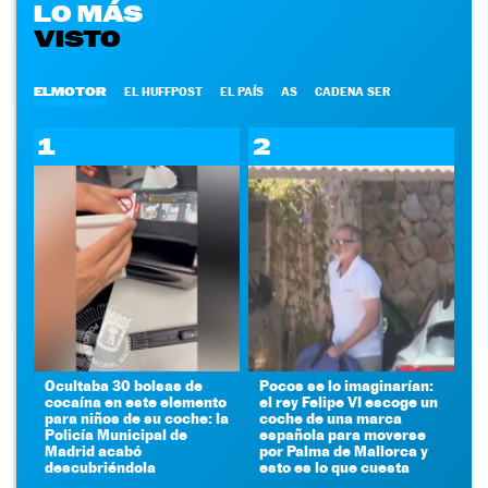
LO MÁS
VISTO
ELMOTOR
EL HUFFPOST
EL PAÍS
AS
CADENA SER
1
2
Ocultaba 30 bolsas de
Pocos se lo imaginarían:
cocaína en este elemento
el rey Felipe VI escoge un
para niños de su coche: la
coche de una marca
Policía Municipal de
española para moverse
Madrid acabó
por Palma de Mallorca y
descubriéndola
esto es lo que cuesta