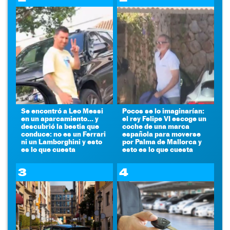
Se encontró a Leo Messi
Pocos se lo imaginarían:
en un aparcamiento... y
el rey Felipe VI escoge un
descubrió la bestia que
coche de una marca
conduce: no es un Ferrari
española para moverse
ni un Lamborghini y esto
por Palma de Mallorca y
es lo que cuesta
esto es lo que cuesta
3
4