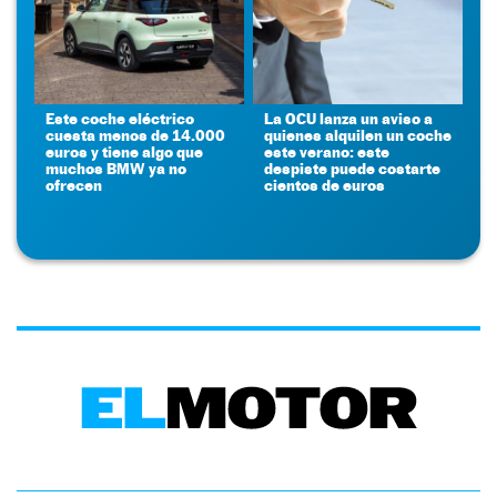
Este coche eléctrico
La OCU lanza un aviso a
cuesta menos de 14.000
quienes alquilen un coche
euros y tiene algo que
este verano: este
muchos BMW ya no
despiste puede costarte
ofrecen
cientos de euros