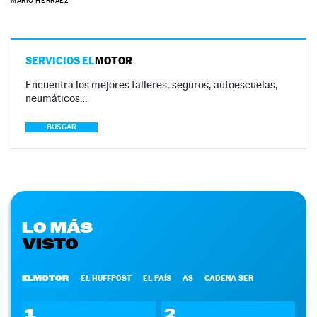
MARIO HERRÁEZ
SERVICIOS EL
MOTOR
Encuentra los mejores talleres, seguros, autoescuelas,
neumáticos…
BUSCAR
LO MÁS
VISTO
ELMOTOR
EL HUFFPOST
EL PAÍS
AS
CADENA SER
1
2