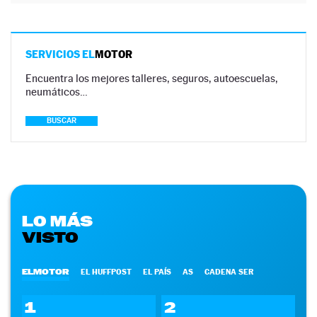
SERVICIOS EL
MOTOR
Encuentra los mejores talleres, seguros, autoescuelas,
neumáticos…
BUSCAR
LO MÁS
VISTO
ELMOTOR
EL HUFFPOST
EL PAÍS
AS
CADENA SER
1
2