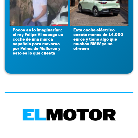
Pocos se lo imaginarían:
Este coche eléctrico
el rey Felipe VI escoge un
cuesta menos de 14.000
coche de una marca
euros y tiene algo que
española para moverse
muchos BMW ya no
por Palma de Mallorca y
ofrecen
esto es lo que cuesta