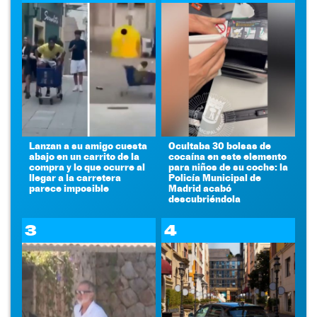
Lanzan a su amigo cuesta
Ocultaba 30 bolsas de
abajo en un carrito de la
cocaína en este elemento
compra y lo que ocurre al
para niños de su coche: la
llegar a la carretera
Policía Municipal de
parece imposible
Madrid acabó
descubriéndola
3
4