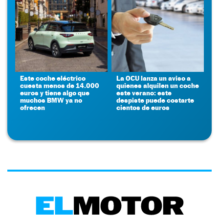
Este coche eléctrico
La OCU lanza un aviso a
cuesta menos de 14.000
quienes alquilen un coche
euros y tiene algo que
este verano: este
muchos BMW ya no
despiste puede costarte
ofrecen
cientos de euros