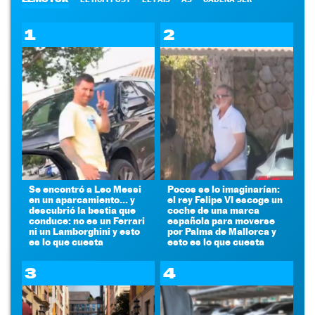
1
2
Se encontró a Leo Messi
Pocos se lo imaginarían:
en un aparcamiento... y
el rey Felipe VI escoge un
descubrió la bestia que
coche de una marca
conduce: no es un Ferrari
española para moverse
ni un Lamborghini y esto
por Palma de Mallorca y
es lo que cuesta
esto es lo que cuesta
3
4