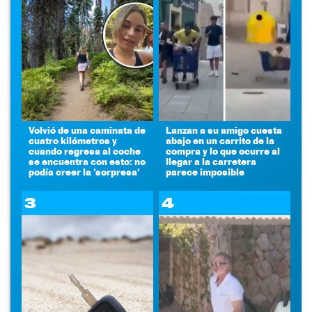
Volvió de una caminata de
Lanzan a su amigo cuesta
cuatro kilómetros y
abajo en un carrito de la
cuando regresa al coche
compra y lo que ocurre al
se encuentra con esto: no
llegar a la carretera
podía creer la 'sorpresa'
parece imposible
3
4