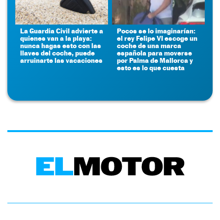
La Guardia Civil advierte a
Pocos se lo imaginarían:
quienes van a la playa:
el rey Felipe VI escoge un
nunca hagas esto con las
coche de una marca
llaves del coche, puede
española para moverse
arruinarte las vacaciones
por Palma de Mallorca y
esto es lo que cuesta