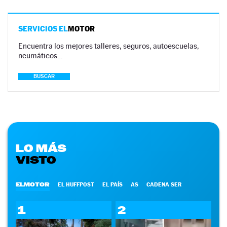
SERVICIOS EL
MOTOR
Encuentra los mejores talleres, seguros, autoescuelas,
neumáticos…
BUSCAR
LO MÁS
VISTO
ELMOTOR
EL HUFFPOST
EL PAÍS
AS
CADENA SER
1
2