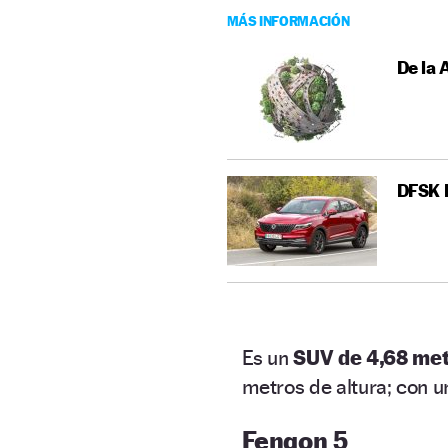
MÁS INFORMACIÓN
De la 
DFSK F
Es un
SUV de 4,68 me
metros de altura; con u
Fengon 5