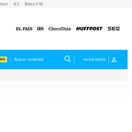
ducir
A-2
Baliza V-16
IOS
INICIAR SESIÓN
ium