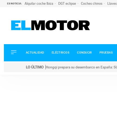
Alquilar coche Ibiza
DGT eclipse
Coches chinos
Llaves
ES NOTICIA:
ACTUALIDAD
ELÉCTRICOS
CONDUCIR
ACTUALIDAD
ELÉCTRICOS
CONDUCIR
PRUEBAS
PRUEBAS
Saltar
VIRALES
LO ÚLTIMO
Hongqi prepara su desembarco en España: SU
al
PODCAST
LO ÚLTIMO
Hongqi prepara su desembarco en España: SUV eléc
contenido
MOTOS
TECNOLOGÍA
SUPERCOCHES
MOTORTV
PREMIOS
SERVICIOS