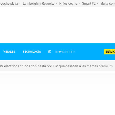
 coche playa
Lamborghini Revuelto
Niños coche
Smart #2
Multa con
SERVIC
VIRALES
TECNOLOGÍA
NEWSLETTER
V eléctricos chinos con hasta 551 CV que desafían a las marcas prémium
tricos chinos con hasta 551 CV que desafían a las marcas prém