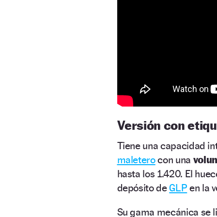
Versión con etiq
Tiene una capacidad int
maletero
con una
volum
hasta los 1.420. El hue
depósito de
GLP
en la v
Su gama mecánica se lim