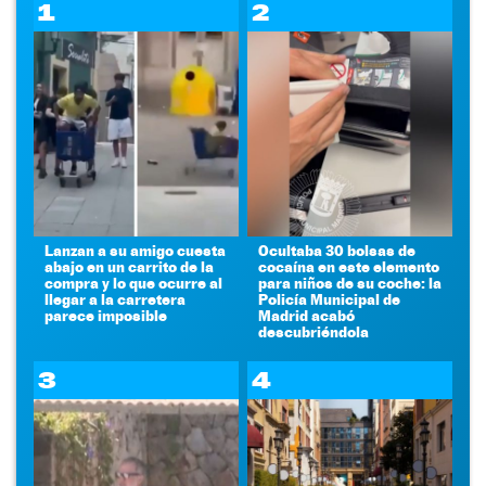
1
2
Lanzan a su amigo cuesta
Ocultaba 30 bolsas de
abajo en un carrito de la
cocaína en este elemento
compra y lo que ocurre al
para niños de su coche: la
llegar a la carretera
Policía Municipal de
parece imposible
Madrid acabó
descubriéndola
3
4