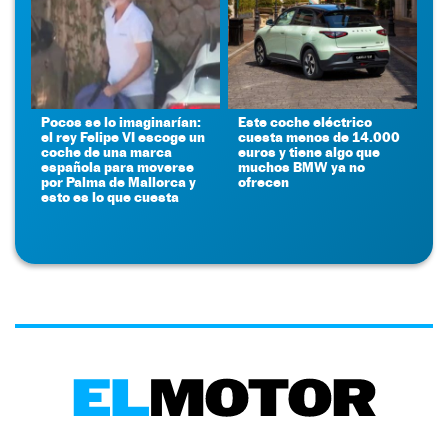
Pocos se lo imaginarían:
Este coche eléctrico
el rey Felipe VI escoge un
cuesta menos de 14.000
coche de una marca
euros y tiene algo que
española para moverse
muchos BMW ya no
por Palma de Mallorca y
ofrecen
esto es lo que cuesta