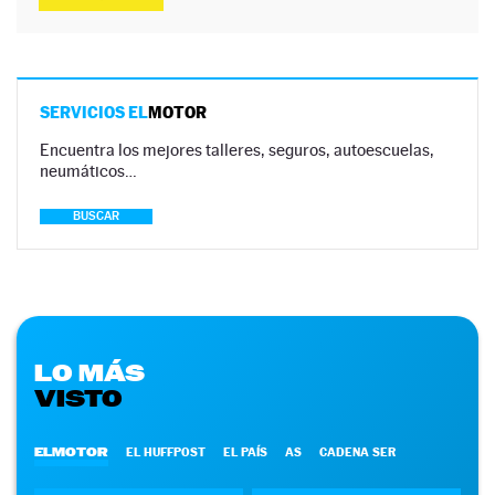
SERVICIOS EL
MOTOR
Encuentra los mejores talleres, seguros, autoescuelas,
neumáticos…
BUSCAR
LO MÁS
VISTO
ELMOTOR
EL HUFFPOST
EL PAÍS
AS
CADENA SER