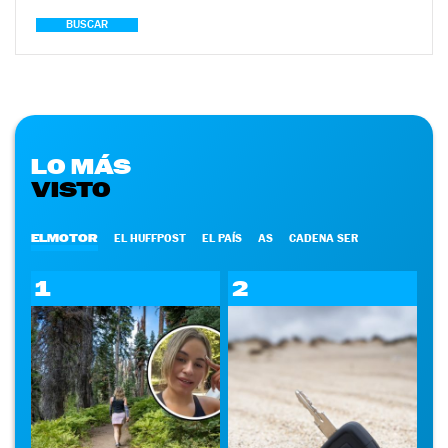
BUSCAR
LO MÁS
VISTO
ELMOTOR
EL HUFFPOST
EL PAÍS
AS
CADENA SER
1
2