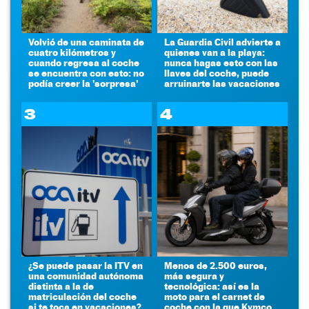
Volvió de una caminata de
La Guardia Civil advierte a
cuatro kilómetros y
quienes van a la playa:
cuando regresa al coche
nunca hagas esto con las
se encuentra con esto: no
llaves del coche, puede
podía creer la 'sorpresa'
arruinarte las vacaciones
3
4
¿Se puede pasar la ITV en
Menos de 2.500 euros,
una comunidad autónoma
más segura y
distinta a la de
tecnológica: así es la
matriculación del coche
moto para el carnet de
si te toca en vacaciones?
coche con la que Kymco