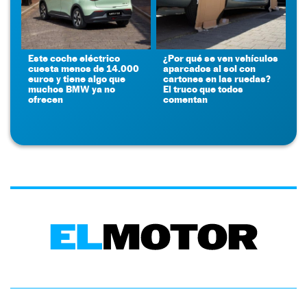
Este coche eléctrico
¿Por qué se ven vehículos
cuesta menos de 14.000
aparcados al sol con
euros y tiene algo que
cartones en las ruedas?
muchos BMW ya no
El truco que todos
ofrecen
comentan