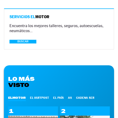
SERVICIOS EL
MOTOR
Encuentra los mejores talleres, seguros, autoescuelas,
neumáticos…
BUSCAR
LO MÁS
VISTO
ELMOTOR
EL HUFFPOST
EL PAÍS
AS
CADENA SER
1
2