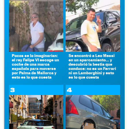
Pocos se lo imaginarían:
Se encontró a Leo Messi
el rey Felipe VI escoge un
en un aparcamiento... y
coche de una marca
descubrió la bestia que
española para moverse
conduce: no es un Ferrari
por Palma de Mallorca y
ni un Lamborghini y esto
esto es lo que cuesta
es lo que cuesta
3
4