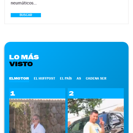
neumáticos…
BUSCAR
LO MÁS
VISTO
ELMOTOR
EL HUFFPOST
EL PAÍS
AS
CADENA SER
1
2