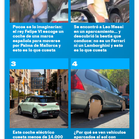
Pocos se lo imaginarían:
Se encontró a Leo Messi
el rey Felipe VI escoge un
en un aparcamiento... y
coche de una marca
descubrió la bestia que
española para moverse
conduce: no es un Ferrari
por Palma de Mallorca y
ni un Lamborghini y esto
esto es lo que cuesta
es lo que cuesta
3
4
Este coche eléctrico
¿Por qué se ven vehículos
cuesta menos de 14.000
aparcados al sol con