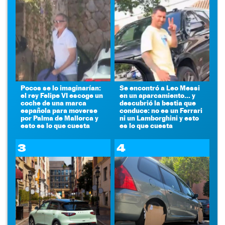
Pocos se lo imaginarían:
Se encontró a Leo Messi
el rey Felipe VI escoge un
en un aparcamiento... y
coche de una marca
descubrió la bestia que
española para moverse
conduce: no es un Ferrari
por Palma de Mallorca y
ni un Lamborghini y esto
esto es lo que cuesta
es lo que cuesta
3
4