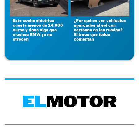
Este coche eléctrico
¿Por qué se ven vehículos
cuesta menos de 14.000
aparcados al sol con
euros y tiene algo que
cartones en las ruedas?
muchos BMW ya no
El truco que todos
ofrecen
comentan