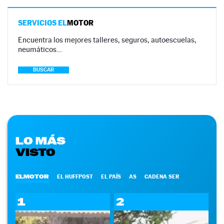
SERVICIOS EL
MOTOR
Encuentra los mejores talleres, seguros, autoescuelas,
neumáticos…
BUSCAR
LO MÁS
VISTO
ELMOTOR
EL HUFFPOST
EL PAÍS
AS
CADENA SER
1
2