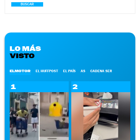
BUSCAR
LO MÁS
VISTO
ELMOTOR
EL HUFFPOST
EL PAÍS
AS
CADENA SER
1
2