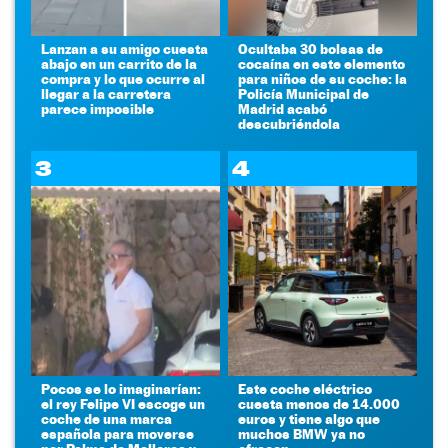
Lanzan a su amigo cuesta
Ocultaba 30 bolsas de
abajo en un carrito de la
cocaína en este elemento
compra y lo que ocurre al
para niños de su coche: la
llegar a la carretera
Policía Municipal de
parece imposible
Madrid acabó
descubriéndola
3
4
Pocos se lo imaginarían:
Este coche eléctrico
el rey Felipe VI escoge un
cuesta menos de 14.000
coche de una marca
euros y tiene algo que
española para moverse
muchos BMW ya no