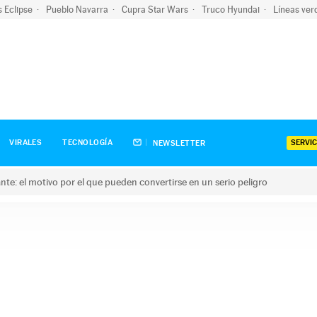
s Eclipse
Pueblo Navarra
Cupra Star Wars
Truco Hyundai
Líneas ver
SERVIC
VIRALES
TECNOLOGÍA
NEWSLETTER
olante: el motivo por el que pueden convertirse en un serio peligro
e: el motivo por el que pueden convertirse en un serio peligro