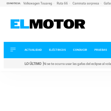
Volkswagen Touareg
Ruta 66
Caminata sorpresa
Gafa
ES NOTICIA:
ACTUALIDAD
ELÉCTRICOS
CONDUCIR
ACTUALIDAD
ELÉCTRICOS
CONDUCIR
PRUEBAS
PRUEBAS
Saltar
VIRALES
LO ÚLTIMO
Ni se te ocurra usar las gafas del eclipse al v
al
PODCAST
LO ÚLTIMO
Ni se te ocurra usar las gafas del eclipse al volant
contenido
MOTOS
TECNOLOGÍA
SUPERCOCHES
MOTORTV
PREMIOS
SERVICIOS