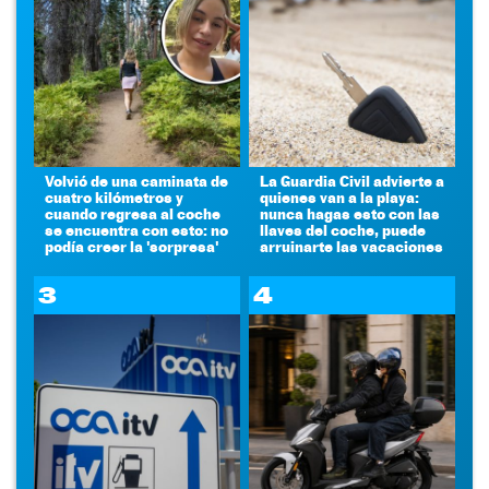
Volvió de una caminata de
La Guardia Civil advierte a
cuatro kilómetros y
quienes van a la playa:
cuando regresa al coche
nunca hagas esto con las
se encuentra con esto: no
llaves del coche, puede
podía creer la 'sorpresa'
arruinarte las vacaciones
3
4