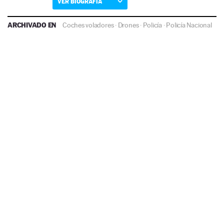
VER BIOGRAFÍA
ARCHIVADO EN
Coches voladores
·
Drones
·
Policía
·
Policía Nacional