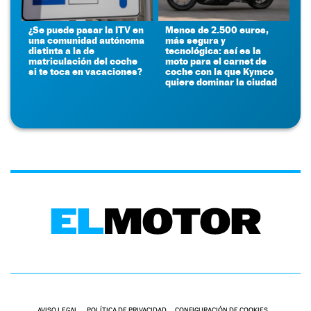
¿Se puede pasar la ITV en
Menos de 2.500 euros,
una comunidad autónoma
más segura y
distinta a la de
tecnológica: así es la
matriculación del coche
moto para el carnet de
si te toca en vacaciones?
coche con la que Kymco
quiere dominar la ciudad
AVISO LEGAL
POLÍTICA DE PRIVACIDAD
CONFIGURACIÓN DE COOKIES