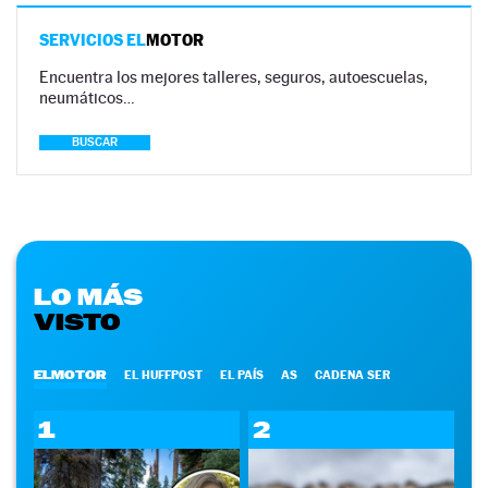
SERVICIOS EL
MOTOR
Encuentra los mejores talleres, seguros, autoescuelas,
neumáticos…
BUSCAR
LO MÁS
VISTO
ELMOTOR
EL HUFFPOST
EL PAÍS
AS
CADENA SER
1
2