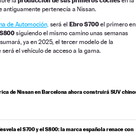
mbre la
producción de sus primeros coches
en la
e antiguamente pertenecía a Nissan.
una de Automoción,
será el
Ebro S700
el primero en
 S800
siguiendo el mismo camino unas semanas
sumará, ya en 2025, el tercer modelo de la
será el vehículo de acceso a la gama.
rica de Nissan en Barcelona ahora construirá SUV chino
esvela el S700 y el S800: la marca española renace con