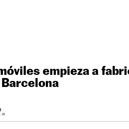
óviles empieza a fabri
 Barcelona
Z
: 16