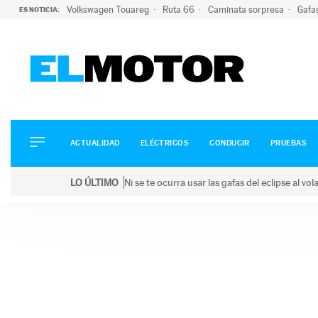
Volkswagen Touareg
Ruta 66
Caminata sorpresa
Gafa
ES NOTICIA:
ACTUALIDAD
ELÉCTRICOS
CONDUCIR
ACTUALIDAD
ELÉCTRICOS
CONDUCIR
PRUEBAS
PRUEBAS
Saltar
VIRALES
LO ÚLTIMO
Ni se te ocurra usar las gafas del eclipse al v
al
PODCAST
LO ÚLTIMO
Ni se te ocurra usar las gafas del eclipse al volant
contenido
MOTOS
TECNOLOGÍA
SUPERCOCHES
MOTORTV
PREMIOS
SERVICIOS