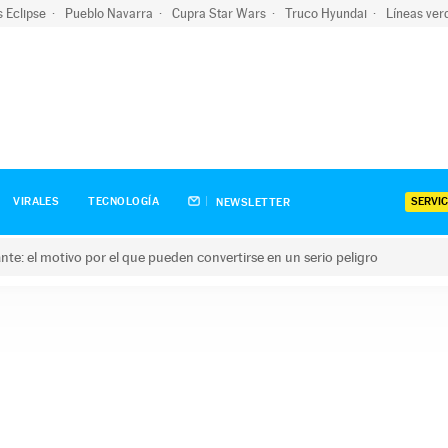
s Eclipse
Pueblo Navarra
Cupra Star Wars
Truco Hyundai
Líneas ver
SERVIC
VIRALES
TECNOLOGÍA
NEWSLETTER
olante: el motivo por el que pueden convertirse en un serio peligro
e: el motivo por el que pueden convertirse en un serio peligro