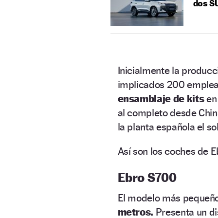
dos S
Inicialmente la producc
implicados 200 emplead
ensamblaje de kits
en 
al completo desde China
la planta española el so
Así son los coches de E
Ebro S700
El modelo más pequeño
metros.
Presenta un di