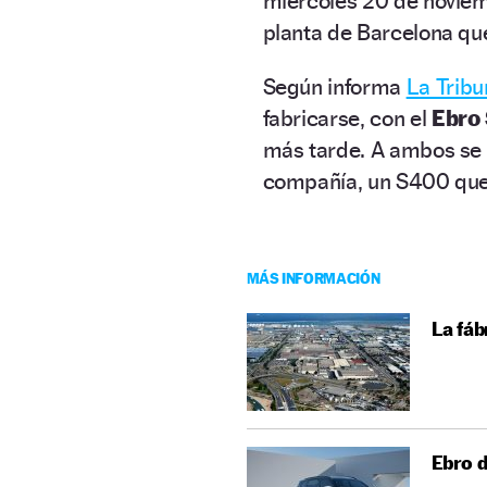
miércoles 20 de novie
planta de Barcelona qu
Según informa
La Trib
fabricarse, con el
Ebro
más tarde. A ambos se 
compañía, un S400 que 
MÁS INFORMACIÓN
La fáb
Ebro d