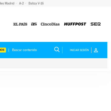
des Madrid
A-2
Baliza V-16
IOS
INICIAR SESIÓN