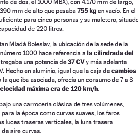
ante de dos, el 1000 MBX), con 4.170 mm de largo,
.390 mm de alto que pesaba
755 kg
en vacío. En el
suficiente para cinco personas y su maletero, situad
 capacidad de 220 litros.
an Mladá Boleslav, la ubicación de la sede de la
l número 1000 hace referencia a
la cilindrada del
ntregaba una potencia de
37 CV
y más adelante
V. Hecho en aluminio, igual que la caja de
cambios
 la que iba asociada, ofrecía un consumo de 7 a 8
velocidad máxima era de 120 km/h
.
bajo una carrocería clásica de tres volúmenes,
para la época como curvas suaves, los faros
as luces traseras verticales, la luna trasera
de aire curvas.