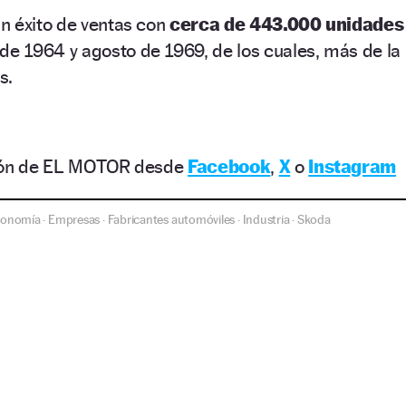
n éxito de ventas con
cerca de 443.000 unidades
 de 1964 y agosto de 1969, de los cuales, más de la
s.
ción de EL MOTOR desde
Facebook
,
X
o
Instagram
conomía
Empresas
Fabricantes automóviles
Industria
Skoda
·
·
·
·