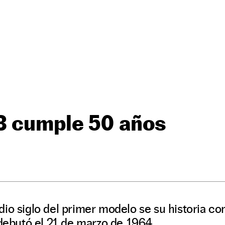
B cumple 50 años
io siglo del primer modelo se su historia co
 debutó el 21 de marzo de 1964.