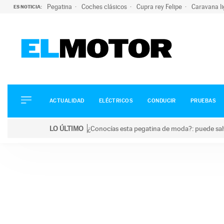
Pegatina
Coches clásicos
Cupra rey Felipe
Caravana l
ES NOTICIA:
ACTUALIDAD
ELÉCTRICOS
CONDUCIR
ACTUALIDAD
ELÉCTRICOS
CONDUCIR
PRUEBAS
PRUEBAS
Saltar
VIRALES
LO ÚLTIMO
¿Conocías esta pegatina de moda?: puede salv
al
PODCAST
LO ÚLTIMO
¿Conocías esta pegatina de moda?: puede salvar tu
contenido
MOTOS
TECNOLOGÍA
SUPERCOCHES
MOTORTV
PREMIOS
SERVICIOS