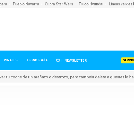
igera
Pueblo Navarra
Cupra Star Wars
Truco Hyundai
Líneas verdes
SERVIC
VIRALES
TECNOLOGÍA
NEWSLETTER
ar tu coche de un arañazo o destrozo, pero también delata a quienes lo h
 coche de un arañazo o destrozo, pero también delata a quienes 