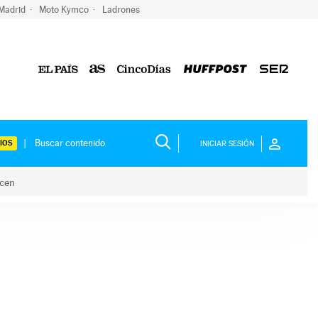
 Madrid
Moto Kymco
Ladrones
IOS
INICIAR SESIÓN
acen
lo hacen