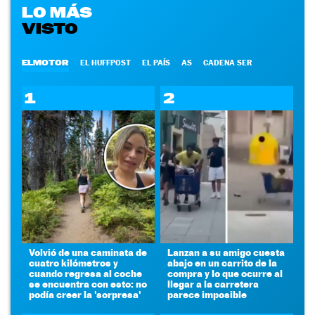
LO MÁS
VISTO
ELMOTOR
EL HUFFPOST
EL PAÍS
AS
CADENA SER
1
2
Volvió de una caminata de
Lanzan a su amigo cuesta
cuatro kilómetros y
abajo en un carrito de la
cuando regresa al coche
compra y lo que ocurre al
se encuentra con esto: no
llegar a la carretera
podía creer la 'sorpresa'
parece imposible