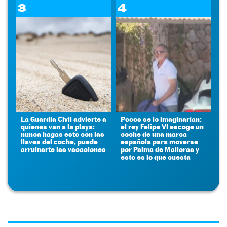
3
4
La Guardia Civil advierte a
Pocos se lo imaginarían:
quienes van a la playa:
el rey Felipe VI escoge un
nunca hagas esto con las
coche de una marca
llaves del coche, puede
española para moverse
arruinarte las vacaciones
por Palma de Mallorca y
esto es lo que cuesta