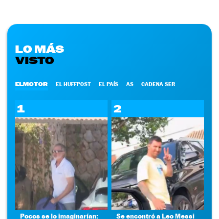
LO MÁS
VISTO
ELMOTOR
EL HUFFPOST
EL PAÍS
AS
CADENA SER
1
2
Pocos se lo imaginarían:
Se encontró a Leo Messi