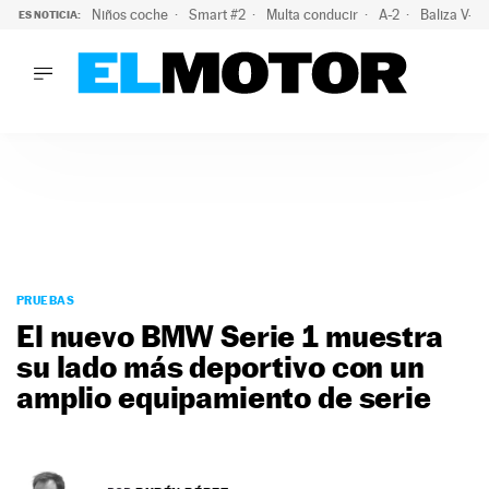
Niños coche
Smart #2
Multa conducir
A-2
Baliza V-1
ES NOTICIA:
LO ÚLTIMO
La OCU lanza un aviso a quienes alquilen un coche este vera
LO ÚLTIMO
La OCU lanza un aviso a quienes alquilen un coche este vera
ACTUALIDAD
ELÉCTRICOS
CONDUCIR
PRUEBAS
Saltar
VIRALES
al
PRUEBAS
PODCAST
contenido
El nuevo BMW Serie 1 muestra
MOTOS
su lado más deportivo con un
TECNOLOGÍA
amplio equipamiento de serie
SUPERCOCHES
MOTORTV
PREMIOS
SERVICIOS