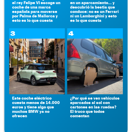
el rey Felipe VI escoge un
en un aparcamiento... y
coche de una marca
descubrió la bestia que
española para moverse
conduce: no es un Ferrari
por Palma de Mallorca y
ni un Lamborghini y esto
esto es lo que cuesta
es lo que cuesta
3
4
Este coche eléctrico
¿Por qué se ven vehículos
cuesta menos de 14.000
aparcados al sol con
euros y tiene algo que
cartones en las ruedas?
muchos BMW ya no
El truco que todos
ofrecen
comentan