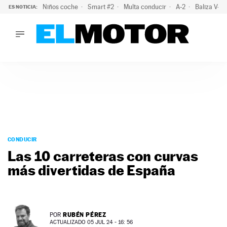
Niños coche
Smart #2
Multa conducir
A-2
Baliza V-1
ES NOTICIA:
LO ÚLTIMO
La OCU lanza un aviso a quienes alquilen un coche este vera
LO ÚLTIMO
La OCU lanza un aviso a quienes alquilen un coche este vera
ACTUALIDAD
ELÉCTRICOS
CONDUCIR
PRUEBAS
Saltar
VIRALES
al
CONDUCIR
PODCAST
contenido
Las 10 carreteras con curvas
MOTOS
más divertidas de España
TECNOLOGÍA
SUPERCOCHES
MOTORTV
PREMIOS
RUBÉN PÉREZ
POR
SERVICIOS
ACTUALIZADO 05 JUL 24 - 16: 56