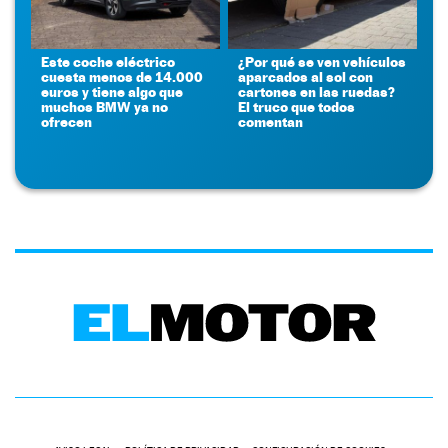
Este coche eléctrico
¿Por qué se ven vehículos
cuesta menos de 14.000
aparcados al sol con
euros y tiene algo que
cartones en las ruedas?
muchos BMW ya no
El truco que todos
ofrecen
comentan