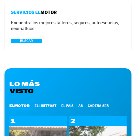
SERVICIOS EL
MOTOR
Encuentra los mejores talleres, seguros, autoescuelas,
neumáticos…
BUSCAR
LO MÁS
VISTO
ELMOTOR
EL HUFFPOST
EL PAÍS
AS
CADENA SER
1
2