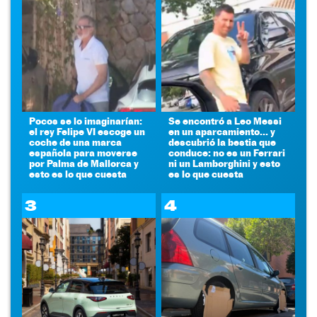
Pocos se lo imaginarían:
Se encontró a Leo Messi
el rey Felipe VI escoge un
en un aparcamiento... y
coche de una marca
descubrió la bestia que
española para moverse
conduce: no es un Ferrari
por Palma de Mallorca y
ni un Lamborghini y esto
esto es lo que cuesta
es lo que cuesta
3
4