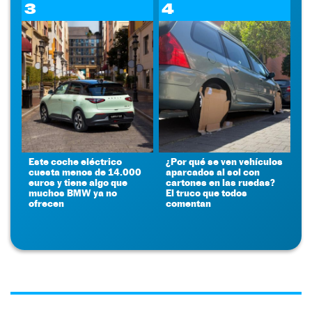
3
4
Este coche eléctrico
¿Por qué se ven vehículos
cuesta menos de 14.000
aparcados al sol con
euros y tiene algo que
cartones en las ruedas?
muchos BMW ya no
El truco que todos
ofrecen
comentan