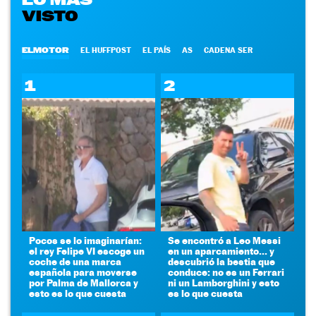
VISTO
ELMOTOR
EL HUFFPOST
EL PAÍS
AS
CADENA SER
1
2
Pocos se lo imaginarían:
Se encontró a Leo Messi
el rey Felipe VI escoge un
en un aparcamiento... y
coche de una marca
descubrió la bestia que
española para moverse
conduce: no es un Ferrari
por Palma de Mallorca y
ni un Lamborghini y esto
esto es lo que cuesta
es lo que cuesta