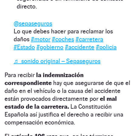
directo.
@sepaseguros
Lo que debes hacer para reclamar los
daños
#motor
#coches
#carretera
#Estado
#gobierno
#accidente
#policia
♬ sonido original – Sepaseguros
Para recibir
la indemnización
correspondiente
hay que asegurarse de que el
daño en el vehículo o la causa del accidente
están provocados directamente por
el mal
estado de la carretera.
La Constitución
Española así justifica el derecho a recibir una
compensación económica.