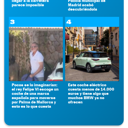
llegar a la carretera
Policía Municipal de
parece imposible
Madrid acabó
descubriéndola
3
4
Pocos se lo imaginarían:
Este coche eléctrico
el rey Felipe VI escoge un
cuesta menos de 14.000
coche de una marca
euros y tiene algo que
española para moverse
muchos BMW ya no
por Palma de Mallorca y
ofrecen
esto es lo que cuesta