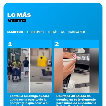
LO MÁS
VISTO
ELMOTOR
EL HUFFPOST
EL PAÍS
AS
CADENA SER
1
2
Lanzan a su amigo cuesta
Ocultaba 30 bolsas de
abajo en un carrito de la
cocaína en este elemento
compra y lo que ocurre al
para niños de su coche: la