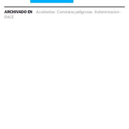
ARCHIVADO EN
Accidentes
·
Carreteras peligrosas
·
Indemnizacion
·
RACE