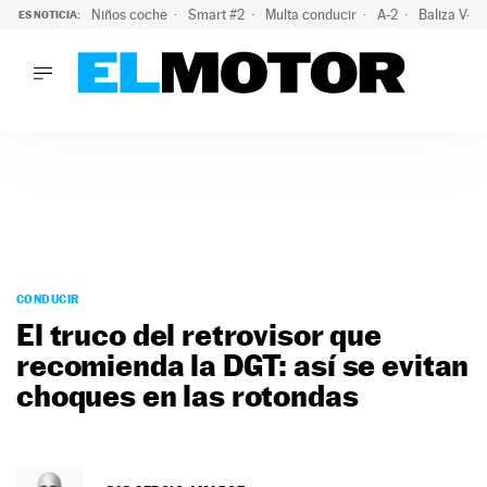
Niños coche
Smart #2
Multa conducir
A-2
Baliza V-1
ES NOTICIA:
LO ÚLTIMO
La OCU lanza un aviso a quienes alquilen un coche este vera
LO ÚLTIMO
La OCU lanza un aviso a quienes alquilen un coche este vera
ACTUALIDAD
ELÉCTRICOS
CONDUCIR
PRUEBAS
Saltar
VIRALES
al
CONDUCIR
PODCAST
contenido
El truco del retrovisor que
MOTOS
recomienda la DGT: así se evitan
TECNOLOGÍA
choques en las rotondas
SUPERCOCHES
MOTORTV
PREMIOS
SERVICIOS