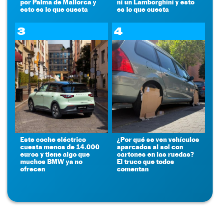
por Palma de Mallorca y
ni un Lamborghini y esto
esto es lo que cuesta
es lo que cuesta
3
4
Este coche eléctrico
¿Por qué se ven vehículos
cuesta menos de 14.000
aparcados al sol con
euros y tiene algo que
cartones en las ruedas?
muchos BMW ya no
El truco que todos
ofrecen
comentan