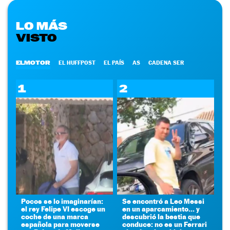
LO MÁS
VISTO
ELMOTOR
EL HUFFPOST
EL PAÍS
AS
CADENA SER
1
2
Pocos se lo imaginarían:
Se encontró a Leo Messi
el rey Felipe VI escoge un
en un aparcamiento... y
coche de una marca
descubrió la bestia que
española para moverse
conduce: no es un Ferrari