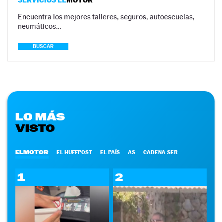
Encuentra los mejores talleres, seguros, autoescuelas,
neumáticos…
BUSCAR
LO MÁS
VISTO
ELMOTOR
EL HUFFPOST
EL PAÍS
AS
CADENA SER
1
2