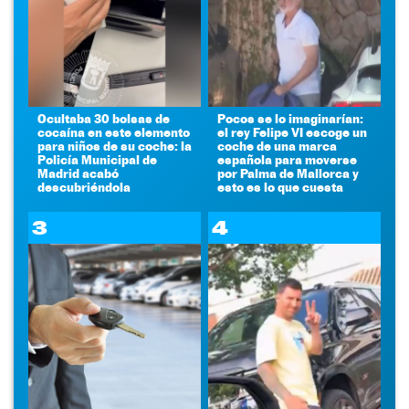
Ocultaba 30 bolsas de
Pocos se lo imaginarían:
cocaína en este elemento
el rey Felipe VI escoge un
para niños de su coche: la
coche de una marca
Policía Municipal de
española para moverse
Madrid acabó
por Palma de Mallorca y
descubriéndola
esto es lo que cuesta
3
4