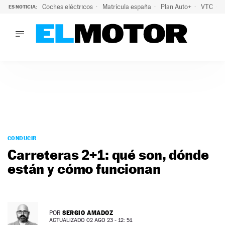
Coches eléctricos
Matrícula españa
Plan Auto+
VTC
ES NOTICIA:
LO ÚLTIMO
La Lista Blanca del Programa Auto+: todos los coches eléct
LO ÚLTIMO
La Lista Blanca del Programa Auto+: todos los coches eléctr
ACTUALIDAD
ELÉCTRICOS
CONDUCIR
PRUEBAS
Saltar
VIRALES
al
CONDUCIR
PODCAST
contenido
Carreteras 2+1: qué son, dónde
MOTOS
están y cómo funcionan
TECNOLOGÍA
SUPERCOCHES
MOTORTV
PREMIOS
SERGIO AMADOZ
POR
SERVICIOS
ACTUALIZADO 02 AGO 23 - 12: 51