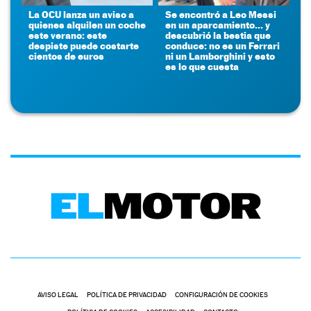
La OCU lanza un aviso a
Se encontró a Leo Messi
quienes alquilen un coche
en un aparcamiento... y
este verano: este
descubrió la bestia que
despiste puede costarte
conduce: no es un Ferrari
cientos de euros
ni un Lamborghini y esto
es lo que cuesta
AVISO LEGAL
POLÍTICA DE PRIVACIDAD
CONFIGURACIÓN DE COOKIES