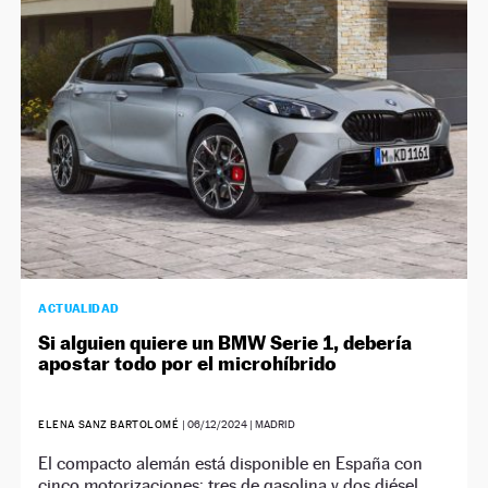
NEWSLETTER
SÍGUENOS
ACTUALIDAD
Si alguien quiere un BMW Serie 1, debería
apostar todo por el microhíbrido
ELENA SANZ BARTOLOMÉ
|
06/12/2024
| MADRID
El compacto alemán está disponible en España con
cinco motorizaciones: tres de gasolina y dos diésel.