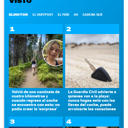
VISTO
ELMOTOR
EL HUFFPOST
EL PAÍS
AS
CADENA SER
1
2
Volvió de una caminata de
La Guardia Civil advierte a
cuatro kilómetros y
quienes van a la playa:
cuando regresa al coche
nunca hagas esto con las
se encuentra con esto: no
llaves del coche, puede
podía creer la 'sorpresa'
arruinarte las vacaciones
3
4