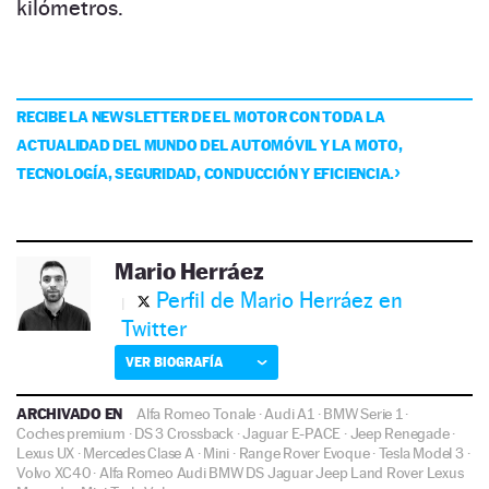
kilómetros.
RECIBE LA NEWSLETTER DE EL MOTOR CON TODA LA
ACTUALIDAD DEL MUNDO DEL AUTOMÓVIL Y LA MOTO,
TECNOLOGÍA, SEGURIDAD, CONDUCCIÓN Y EFICIENCIA.
Mario Herráez
Perfil de Mario Herráez en
Twitter
VER BIOGRAFÍA
ARCHIVADO EN
Alfa Romeo Tonale
·
Audi A1
·
BMW Serie 1
·
Coches premium
·
DS 3 Crossback
·
Jaguar E-PACE
·
Jeep Renegade
·
Lexus UX
·
Mercedes Clase A
·
Mini
·
Range Rover Evoque
·
Tesla Model 3
·
Volvo XC40
·
Alfa Romeo
Audi
BMW
DS
Jaguar
Jeep
Land Rover
Lexus