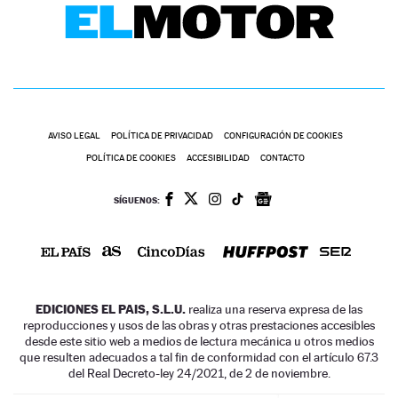
AVISO LEGAL
POLÍTICA DE PRIVACIDAD
CONFIGURACIÓN DE COOKIES
POLÍTICA DE COOKIES
ACCESIBILIDAD
CONTACTO
SÍGUENOS:
EDICIONES EL PAIS, S.L.U.
realiza una reserva expresa de las
reproducciones y usos de las obras y otras prestaciones accesibles
desde este sitio web a medios de lectura mecánica u otros medios
que resulten adecuados a tal fin de conformidad con el artículo 67.3
del Real Decreto-ley 24/2021, de 2 de noviembre.