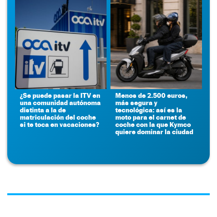
¿Se puede pasar la ITV en
Menos de 2.500 euros,
una comunidad autónoma
más segura y
distinta a la de
tecnológica: así es la
matriculación del coche
moto para el carnet de
si te toca en vacaciones?
coche con la que Kymco
quiere dominar la ciudad