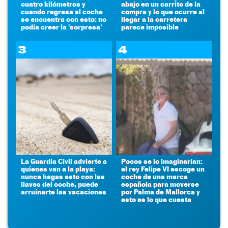
cuatro kilómetros y
abajo en un carrito de la
cuando regresa al coche
compra y lo que ocurre al
se encuentra con esto: no
llegar a la carretera
podía creer la 'sorpresa'
parece imposible
3
4
La Guardia Civil advierte a
Pocos se lo imaginarían:
quienes van a la playa:
el rey Felipe VI escoge un
nunca hagas esto con las
coche de una marca
llaves del coche, puede
española para moverse
arruinarte las vacaciones
por Palma de Mallorca y
esto es lo que cuesta