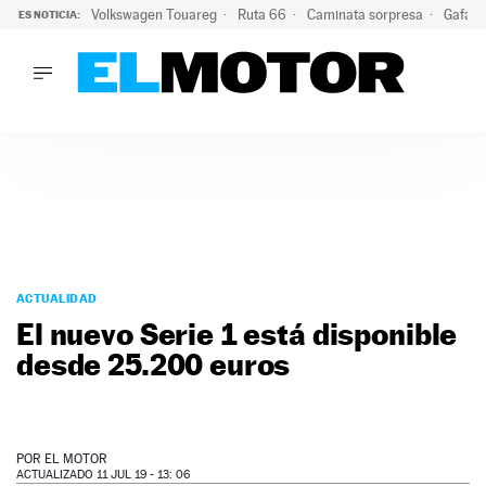
Volkswagen Touareg
Ruta 66
Caminata sorpresa
Gafas 
ES NOTICIA:
LO ÚLTIMO
Ni se te ocurra usar las gafas del eclipse al volante: el moti
LO ÚLTIMO
Ni se te ocurra usar las gafas del eclipse al volante: el motiv
ACTUALIDAD
ELÉCTRICOS
CONDUCIR
PRUEBAS
Saltar
VIRALES
al
ACTUALIDAD
PODCAST
contenido
El nuevo Serie 1 está disponible
MOTOS
desde 25.200 euros
TECNOLOGÍA
SUPERCOCHES
MOTORTV
PREMIOS
POR
EL MOTOR
SERVICIOS
ACTUALIZADO 11 JUL 19 - 13: 06