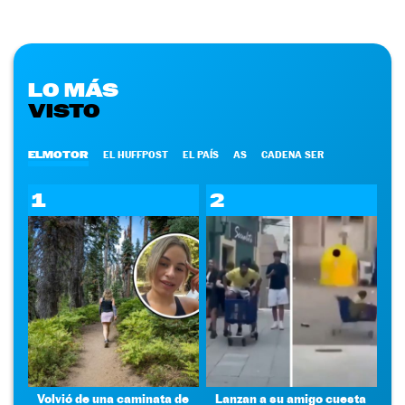
LO MÁS
VISTO
ELMOTOR
EL HUFFPOST
EL PAÍS
AS
CADENA SER
1
2
Volvió de una caminata de
Lanzan a su amigo cuesta