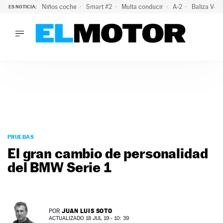
Niños coche
Smart #2
Multa conducir
A-2
Baliza V-1
ES NOTICIA:
LO ÚLTIMO
La policía advierte de este peligro y esta es una buena soluc
LO ÚLTIMO
La policía advierte de este peligro y esta es una buena soluci
ACTUALIDAD
ELÉCTRICOS
CONDUCIR
PRUEBAS
Saltar
VIRALES
al
PRUEBAS
PODCAST
contenido
El gran cambio de personalidad
MOTOS
del BMW Serie 1
TECNOLOGÍA
SUPERCOCHES
MOTORTV
PREMIOS
JUAN LUIS SOTO
POR
SERVICIOS
ACTUALIZADO 18 JUL 19 - 10: 39