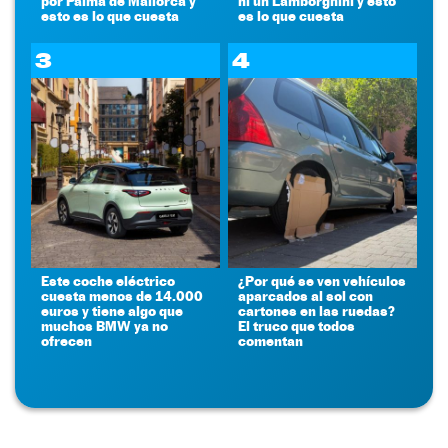
por Palma de Mallorca y
ni un Lamborghini y esto
esto es lo que cuesta
es lo que cuesta
3
4
Este coche eléctrico
¿Por qué se ven vehículos
cuesta menos de 14.000
aparcados al sol con
euros y tiene algo que
cartones en las ruedas?
muchos BMW ya no
El truco que todos
ofrecen
comentan