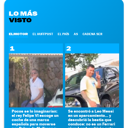
LO MÁS
VISTO
ELMOTOR
EL HUFFPOST
EL PAÍS
AS
CADENA SER
1
2
Pocos se lo imaginarían:
Se encontró a Leo Messi
el rey Felipe VI escoge un
en un aparcamiento... y
coche de una marca
descubrió la bestia que
española para moverse
conduce: no es un Ferrari