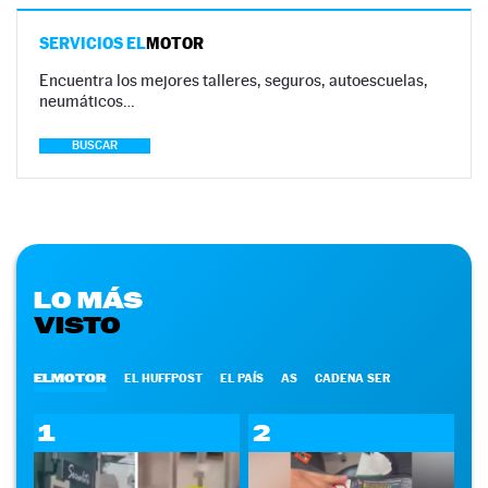
SERVICIOS EL
MOTOR
Encuentra los mejores talleres, seguros, autoescuelas,
neumáticos…
BUSCAR
LO MÁS
VISTO
ELMOTOR
EL HUFFPOST
EL PAÍS
AS
CADENA SER
1
2