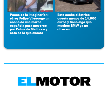
Pocos se lo imaginarían:
Este coche eléctrico
el rey Felipe VI escoge un
cuesta menos de 14.000
coche de una marca
euros y tiene algo que
española para moverse
muchos BMW ya no
por Palma de Mallorca y
ofrecen
esto es lo que cuesta