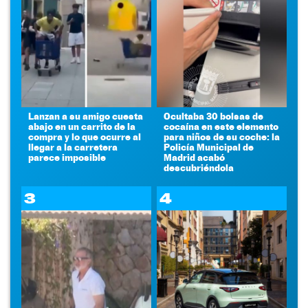
Lanzan a su amigo cuesta
Ocultaba 30 bolsas de
abajo en un carrito de la
cocaína en este elemento
compra y lo que ocurre al
para niños de su coche: la
llegar a la carretera
Policía Municipal de
parece imposible
Madrid acabó
descubriéndola
3
4