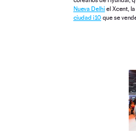
Nueva Delhi
el Xcent, l
ciudad i10
que se vende