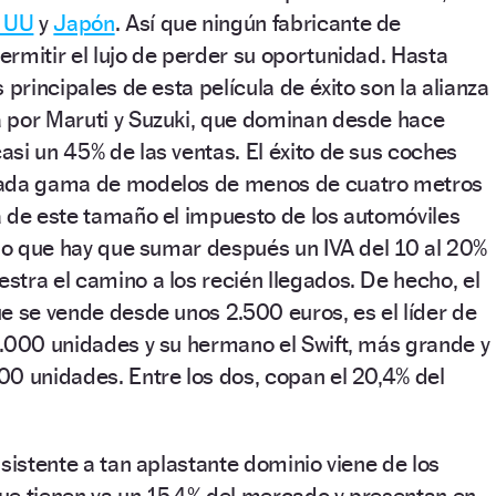
 UU
y
Japón
. Así que ningún fabricante de
rmitir el lujo de perder su oportunidad. Hasta
 principales de esta película de éxito son la alianza
 por Maruti y Suzuki, que dominan desde hace
si un 45% de las ventas. El éxito de sus coches
iada gama de modelos de menos de cuatro metros
a de este tamaño el impuesto de los automóviles
 lo que hay que sumar después un IVA del 10 al 20%
tra el camino a los recién llegados. De hecho, el
e se vende desde unos 2.500 euros, es el líder de
0.000 unidades y su hermano el Swift, más grande y
0 unidades. Entre los dos, copan el 20,4% del
nsistente a tan aplastante dominio viene de los
ue tienen ya un 15,4% del mercado y presentan en