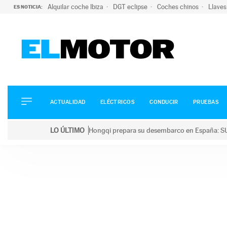
Alquilar coche Ibiza
DGT eclipse
Coches chinos
Llaves
ES NOTICIA:
ACTUALIDAD
ELÉCTRICOS
CONDUCIR
ACTUALIDAD
ELÉCTRICOS
CONDUCIR
PRUEBAS
PRUEBAS
Saltar
VIRALES
LO ÚLTIMO
Hongqi prepara su desembarco en España: SU
al
PODCAST
LO ÚLTIMO
Hongqi prepara su desembarco en España: SUV eléc
contenido
MOTOS
TECNOLOGÍA
SUPERCOCHES
MOTORTV
PREMIOS
SERVICIOS