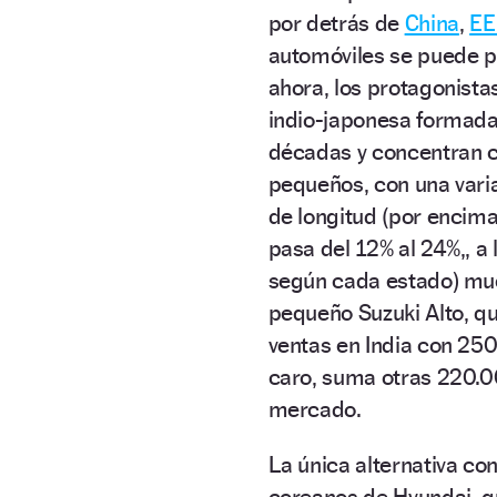
por detrás de
China
,
EE
automóviles se puede pe
ahora, los protagonistas
indio-japonesa formada
décadas y concentran ca
pequeños, con una var
de longitud (por encim
pasa del 12% al 24%,, a
según cada estado) mues
pequeño Suzuki Alto, qu
ventas en India con 25
caro, suma otras 220.00
mercado.
La única alternativa co
coreanos de Hyundai, q