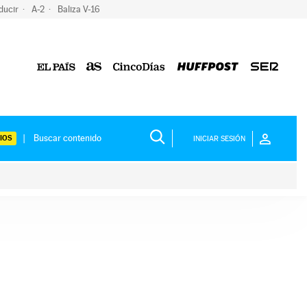
ducir
A-2
Baliza V-16
IOS
INICIAR SESIÓN
ium