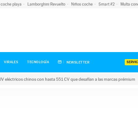
 coche playa
Lamborghini Revuelto
Niños coche
Smart #2
Multa con
SERVIC
VIRALES
TECNOLOGÍA
NEWSLETTER
V eléctricos chinos con hasta 551 CV que desafían a las marcas prémium
tricos chinos con hasta 551 CV que desafían a las marcas prém