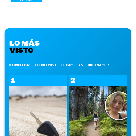
BUSCAR
LO MÁS
VISTO
ELMOTOR
EL HUFFPOST
EL PAÍS
AS
CADENA SER
1
2