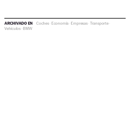
ARCHIVADO EN
Coches
·
Economía
·
Empresas
·
Transporte
·
Vehículos
·
BMW