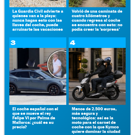
La Guardia Civil advierte a
Volvió de una caminata de
quienes van a la playa:
cuatro kilómetros y
nunca hagas esto con las
cuando regresa al coche
llaves del coche, puede
se encuentra con esto: no
arruinarte las vacaciones
podía creer la 'sorpresa'
3
4
El coche español con el
Menos de 2.500 euros,
que se mueve el rey
más segura y
Felipe VI por Palma de
tecnológica: así es la
Mallorca: ¿cuál es su
moto para el carnet de
precio?
coche con la que Kymco
quiere dominar la ciudad