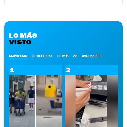
LO MÁS
VISTO
ELMOTOR
EL HUFFPOST
EL PAÍS
AS
CADENA SER
1
2