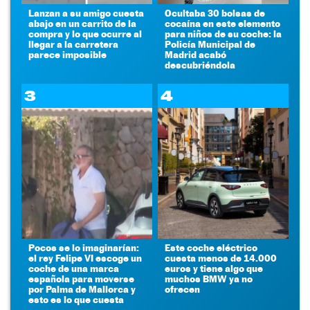
Lanzan a su amigo cuesta
Ocultaba 30 bolsas de
abajo en un carrito de la
cocaína en este elemento
compra y lo que ocurre al
para niños de su coche: la
llegar a la carretera
Policía Municipal de
parece imposible
Madrid acabó
descubriéndola
3
4
Pocos se lo imaginarían:
Este coche eléctrico
el rey Felipe VI escoge un
cuesta menos de 14.000
coche de una marca
euros y tiene algo que
española para moverse
muchos BMW ya no
por Palma de Mallorca y
ofrecen
esto es lo que cuesta