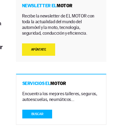
NEWSLETTER EL
MOTOR
l
Recibe la newsletter de EL MOTOR con
toda la actualidad del mundo del
a
automóvil y la moto, tecnología,
seguridad, conducción y eficiencia.
r
APÚNTATE
SERVICIOS EL
MOTOR
Encuentra los mejores talleres, seguros,
autoescuelas, neumáticos…
BUSCAR