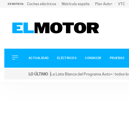
Coches eléctricos
Matrícula españa
Plan Auto+
VTC
ES NOTICIA:
ACTUALIDAD
ELÉCTRICOS
CONDUCIR
ACTUALIDAD
ELÉCTRICOS
CONDUCIR
PRUEBAS
PRUEBAS
Saltar
VIRALES
LO ÚLTIMO
La Lista Blanca del Programa Auto+: todos lo
al
PODCAST
LO ÚLTIMO
La Lista Blanca del Programa Auto+: todos los coc
contenido
MOTOS
TECNOLOGÍA
SUPERCOCHES
MOTORTV
PREMIOS
SERVICIOS