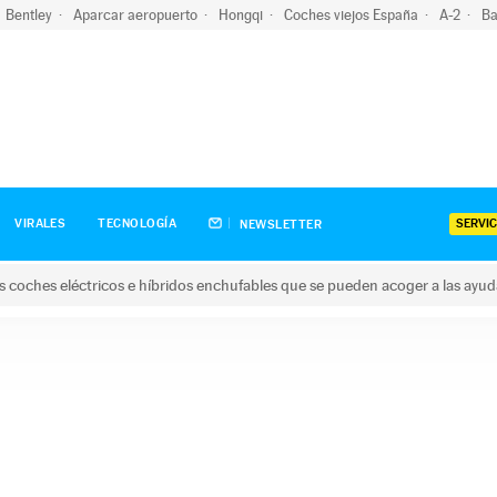
Bentley
Aparcar aeropuerto
Hongqi
Coches viejos España
A-2
Ba
SERVIC
VIRALES
TECNOLOGÍA
NEWSLETTER
s coches eléctricos e híbridos enchufables que se pueden acoger a las ayu
hes eléctricos e híbridos enchufables que se pueden acoger a la