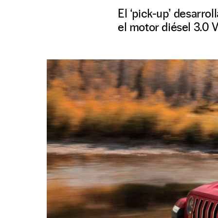
El ‘pick-up’ desarro
el motor diésel 3.0 