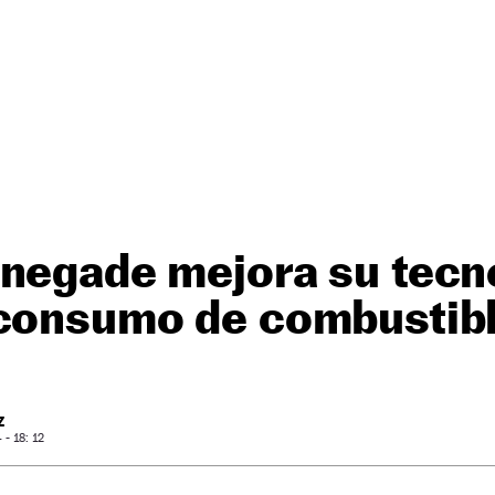
negade mejora su tecno
 consumo de combustib
Z
- 18: 12