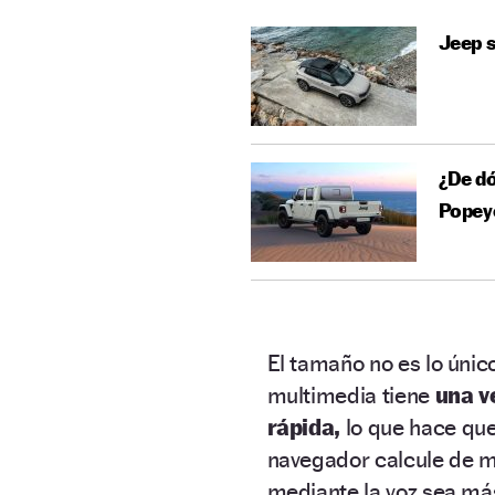
Jeep s
¿De dó
Popey
El tamaño no es lo únic
multimedia tiene
una v
rápida,
lo que hace que
navegador calcule de ma
mediante la voz sea má