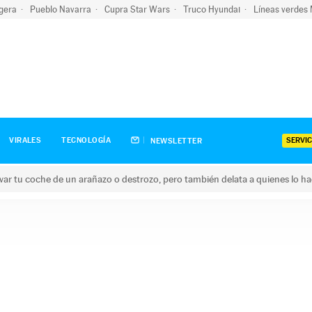
igera
Pueblo Navarra
Cupra Star Wars
Truco Hyundai
Líneas verdes
SERVIC
VIRALES
TECNOLOGÍA
NEWSLETTER
ar tu coche de un arañazo o destrozo, pero también delata a quienes lo h
 coche de un arañazo o destrozo, pero también delata a quienes 