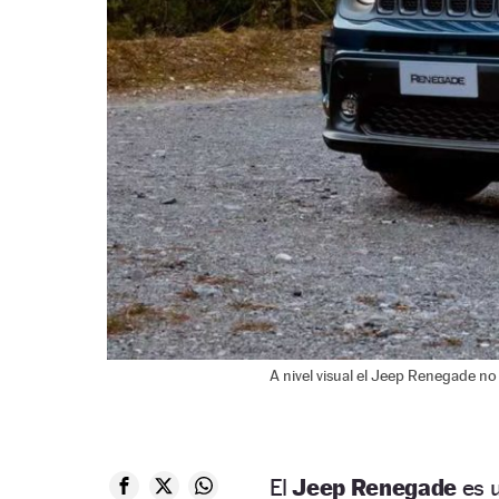
A nivel visual el Jeep Renegade n
El
Jeep Renegade
es u