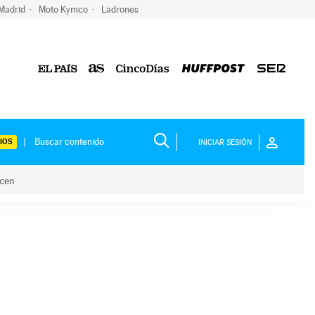
 Madrid
Moto Kymco
Ladrones
IOS
INICIAR SESIÓN
acen
lo hacen