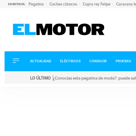
Pegatina
Coches clásicos
Cupra rey Felipe
Caravana l
ES NOTICIA:
ACTUALIDAD
ELÉCTRICOS
CONDUCIR
ACTUALIDAD
ELÉCTRICOS
CONDUCIR
PRUEBAS
PRUEBAS
Saltar
VIRALES
LO ÚLTIMO
¿Conocías esta pegatina de moda?: puede salv
al
PODCAST
LO ÚLTIMO
¿Conocías esta pegatina de moda?: puede salvar tu
contenido
MOTOS
TECNOLOGÍA
SUPERCOCHES
MOTORTV
PREMIOS
SERVICIOS