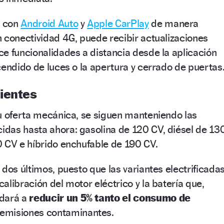
e con
Android Auto
y
Apple CarPlay
de manera
 conectividad 4G, puede recibir actualizaciones
e funcionalidades a distancia desde la aplicación
cendido de luces o la apertura y cerrado de puertas
ientes
u oferta mecánica, se siguen manteniendo las
das hasta ahora: gasolina de 120 CV, diésel de 13
0 CV e híbrido enchufable de 190 CV.
 dos últimos, puesto que las variantes electrificada
alibración del motor eléctrico y la batería que,
udará a
reducir un 5% tanto el consumo de
 emisiones contaminantes.