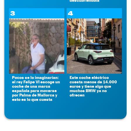
descubriéndola
3
4
Pocos se lo imaginarían:
Este coche eléctrico
el rey Felipe VI escoge un
cuesta menos de 14.000
coche de una marca
euros y tiene algo que
española para moverse
muchos BMW ya no
por Palma de Mallorca y
ofrecen
esto es lo que cuesta