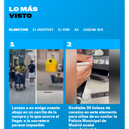
LO MÁS
VISTO
ELMOTOR
EL HUFFPOST
EL PAÍS
AS
CADENA SER
1
2
Lanzan a su amigo cuesta
Ocultaba 30 bolsas de
abajo en un carrito de la
cocaína en este elemento
compra y lo que ocurre al
para niños de su coche: la
llegar a la carretera
Policía Municipal de
parece imposible
Madrid acabó