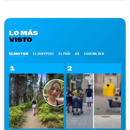
LO MÁS
VISTO
ELMOTOR
EL HUFFPOST
EL PAÍS
AS
CADENA SER
1
2