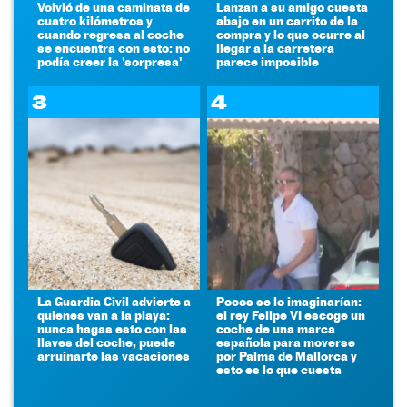
Volvió de una caminata de
Lanzan a su amigo cuesta
cuatro kilómetros y
abajo en un carrito de la
cuando regresa al coche
compra y lo que ocurre al
se encuentra con esto: no
llegar a la carretera
podía creer la 'sorpresa'
parece imposible
3
4
La Guardia Civil advierte a
Pocos se lo imaginarían:
quienes van a la playa:
el rey Felipe VI escoge un
nunca hagas esto con las
coche de una marca
llaves del coche, puede
española para moverse
arruinarte las vacaciones
por Palma de Mallorca y
esto es lo que cuesta