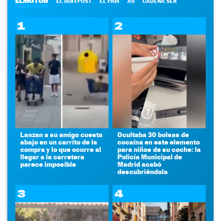
ELMOTOR
EL HUFFPOST
EL PAÍS
AS
CADENA SER
1
2
Lanzan a su amigo cuesta
Ocultaba 30 bolsas de
abajo en un carrito de la
cocaína en este elemento
compra y lo que ocurre al
para niños de su coche: la
llegar a la carretera
Policía Municipal de
parece imposible
Madrid acabó
descubriéndola
3
4