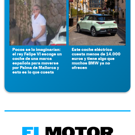
Pocos se lo imaginarían:
Este coche eléctrico
el rey Felipe VI escoge un
cuesta menos de 14.000
coche de una marca
euros y tiene algo que
española para moverse
muchos BMW ya no
por Palma de Mallorca y
ofrecen
esto es lo que cuesta