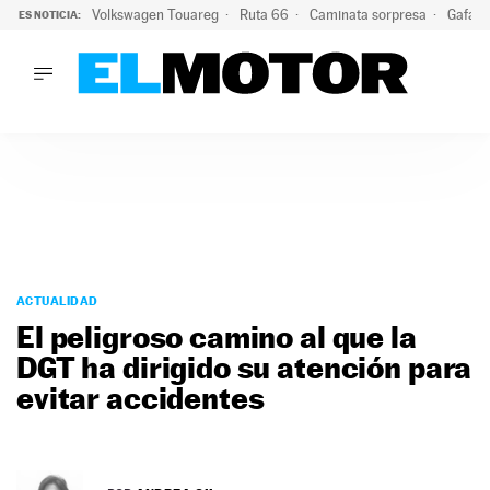
Volkswagen Touareg
Ruta 66
Caminata sorpresa
Gafas 
ES NOTICIA:
LO ÚLTIMO
Ni se te ocurra usar las gafas del eclipse al volante: el moti
LO ÚLTIMO
Ni se te ocurra usar las gafas del eclipse al volante: el motiv
ACTUALIDAD
ELÉCTRICOS
CONDUCIR
PRUEBAS
Saltar
VIRALES
al
ACTUALIDAD
PODCAST
contenido
El peligroso camino al que la
MOTOS
DGT ha dirigido su atención para
TECNOLOGÍA
evitar accidentes
SUPERCOCHES
MOTORTV
PREMIOS
SERVICIOS