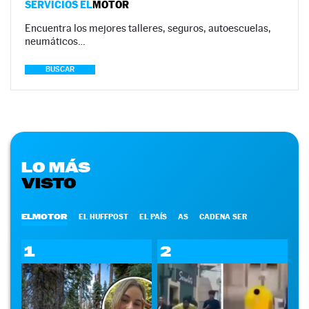
SERVICIOS EL
MOTOR
Encuentra los mejores talleres, seguros, autoescuelas,
neumáticos…
BUSCAR
LO MÁS
VISTO
ELMOTOR
EL HUFFPOST
EL PAÍS
AS
CADENA SER
1
2