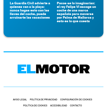
La Guardia Civil advierte a
Pocos se lo imaginarían:
quienes van a la playa:
el rey Felipe VI escoge un
nunca hagas esto con las
coche de una marca
llaves del coche, puede
española para moverse
arruinarte las vacaciones
por Palma de Mallorca y
esto es lo que cuesta
AVISO LEGAL
POLÍTICA DE PRIVACIDAD
CONFIGURACIÓN DE COOKIES
POLÍTICA DE COOKIES
ACCESIBILIDAD
CONTACTO