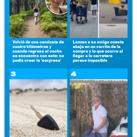
Volvió de una caminata de
Lanzan a su amigo cuesta
cuatro kilómetros y
abajo en un carrito de la
cuando regresa al coche
compra y lo que ocurre al
se encuentra con esto: no
llegar a la carretera
podía creer la 'sorpresa'
parece imposible
3
4