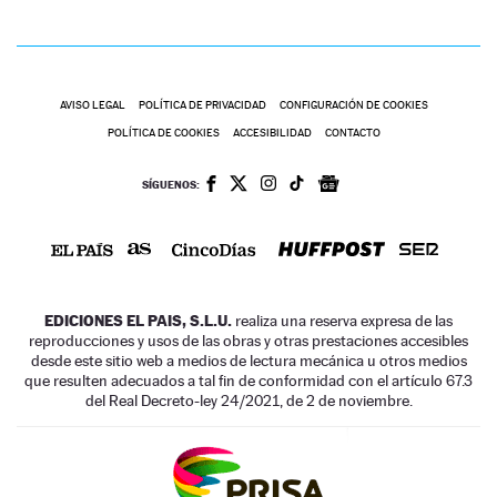
AVISO LEGAL
POLÍTICA DE PRIVACIDAD
CONFIGURACIÓN DE COOKIES
POLÍTICA DE COOKIES
ACCESIBILIDAD
CONTACTO
SÍGUENOS:
EDICIONES EL PAIS, S.L.U.
realiza una reserva expresa de las
reproducciones y usos de las obras y otras prestaciones accesibles
desde este sitio web a medios de lectura mecánica u otros medios
que resulten adecuados a tal fin de conformidad con el artículo 67.3
del Real Decreto-ley 24/2021, de 2 de noviembre.