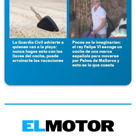
La Guardia Civil advierte a
Pocos se lo imaginarían:
quienes van a la playa:
el rey Felipe VI escoge un
nunca hagas esto con las
coche de una marca
llaves del coche, puede
española para moverse
arruinarte las vacaciones
por Palma de Mallorca y
esto es lo que cuesta