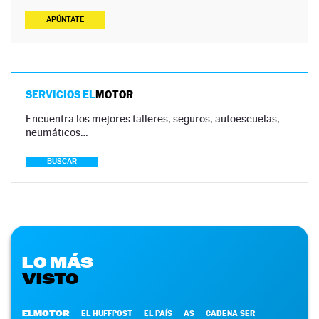
APÚNTATE
SERVICIOS EL
MOTOR
Encuentra los mejores talleres, seguros, autoescuelas,
neumáticos…
BUSCAR
LO MÁS
VISTO
ELMOTOR
EL HUFFPOST
EL PAÍS
AS
CADENA SER