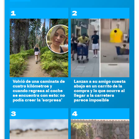
1
2
Volvió de una caminata de
Lanzan a su amigo cuesta
cuatro kilómetros y
abajo en un carrito de la
cuando regresa al coche
compra y lo que ocurre al
se encuentra con esto: no
llegar a la carretera
podía creer la 'sorpresa'
parece imposible
3
4