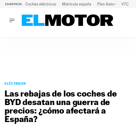
Coches eléctricos
Matrícula españa
Plan Auto+
VTC
ES NOTICIA:
LO ÚLTIMO
La Lista Blanca del Programa Auto+: todos los coches eléct
LO ÚLTIMO
La Lista Blanca del Programa Auto+: todos los coches eléctr
ACTUALIDAD
ELÉCTRICOS
CONDUCIR
PRUEBAS
Saltar
VIRALES
al
ELÉCTRICOS
PODCAST
contenido
Las rebajas de los coches de
MOTOS
BYD desatan una guerra de
TECNOLOGÍA
precios: ¿cómo afectará a
SUPERCOCHES
MOTORTV
España?
PREMIOS
SERVICIOS