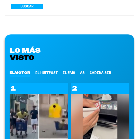
BUSCAR
LO MÁS
VISTO
ELMOTOR
EL HUFFPOST
EL PAÍS
AS
CADENA SER
1
2