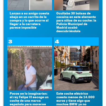
Lanzan a su amigo cuesta
Ocultaba 30 bolsas de
abajo en un carrito de la
cocaína en este elemento
compra y lo que ocurre al
para niños de su coche: la
llegar a la carretera
Policía Municipal de
parece imposible
Madrid acabó
descubriéndola
3
4
Pocos se lo imaginarían:
Este coche eléctrico
el rey Felipe VI escoge un
cuesta menos de 14.000
coche de una marca
euros y tiene algo que
española para moverse
muchos BMW ya no