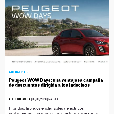
NEWSLETTER
SÍGUENOS
ACTUALIDAD
Peugeot WOW Days: una ventajosa campaña
de descuentos dirigida a los indecisos
ALFREDO RUEDA
|
05/06/2026
| MADRID
Híbridos, híbridos enchufables y eléctricos
protagonizan una promoción que busca acercar la