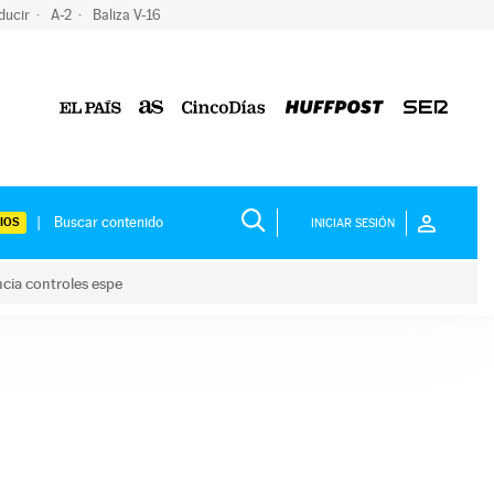
ducir
A-2
Baliza V-16
IOS
INICIAR SESIÓN
ncia controles espe
 y anuncia controles espe