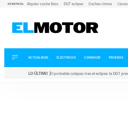
Alquilar coche Ibiza
DGT eclipse
Coches chinos
Llaves
ES NOTICIA:
ACTUALIDAD
ELÉCTRICOS
CONDUCIR
ACTUALIDAD
ELÉCTRICOS
CONDUCIR
PRUEBAS
PRUEBAS
Saltar
VIRALES
LO ÚLTIMO
El probable colapso tras el eclipse: la DGT p
al
PODCAST
LO ÚLTIMO
El probable colapso tras el eclipse: la DGT prevé u
contenido
MOTOS
TECNOLOGÍA
SUPERCOCHES
MOTORTV
PREMIOS
SERVICIOS