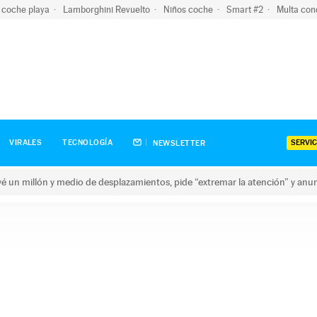
 coche playa
Lamborghini Revuelto
Niños coche
Smart #2
Multa con
SERVIC
VIRALES
TECNOLOGÍA
NEWSLETTER
revé un millón y medio de desplazamientos, pide “extremar la atención” y anu
n millón y medio de desplazamientos, pide “extremar la atención”