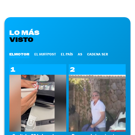
LO MÁS
VISTO
ELMOTOR
EL HUFFPOST
EL PAÍS
AS
CADENA SER
1
2