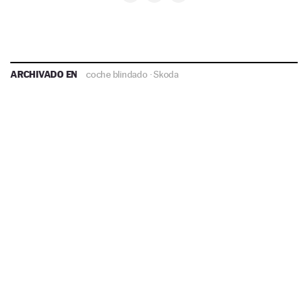
ARCHIVADO EN
coche blindado
·
Skoda