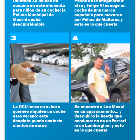
Ocultaba 30 bolsas de
Pocos se lo imaginarían:
cocaína en este elemento
el rey Felipe VI escoge un
para niños de su coche: la
coche de una marca
Policía Municipal de
española para moverse
Madrid acabó
por Palma de Mallorca y
descubriéndola
esto es lo que cuesta
3
4
La OCU lanza un aviso a
Se encontró a Leo Messi
quienes alquilen un coche
en un aparcamiento... y
este verano: este
descubrió la bestia que
despiste puede costarte
conduce: no es un Ferrari
cientos de euros
ni un Lamborghini y esto
es lo que cuesta