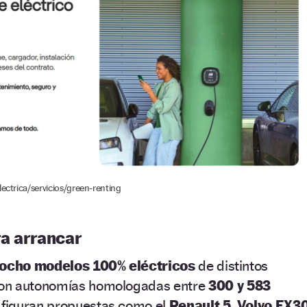
lectrica/servicios/green-renting
a arrancar
ocho modelos 100% eléctricos
de distintos
on autonomías homologadas entre
300 y 583
os figuran propuestas como el
Renault 5
,
Volvo EX3