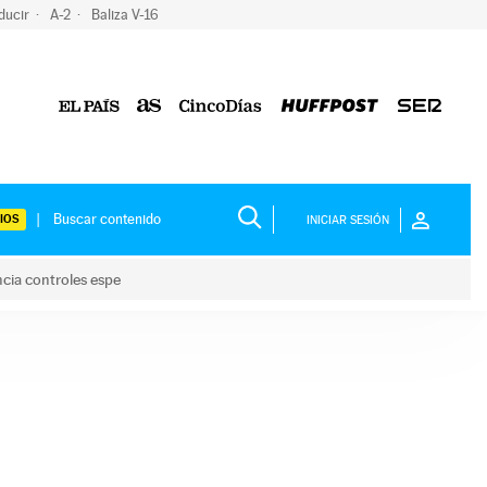
ducir
A-2
Baliza V-16
IOS
INICIAR SESIÓN
ncia controles espe
 y anuncia controles espe