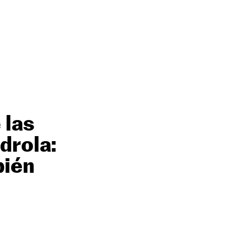
 las
drola:
bién