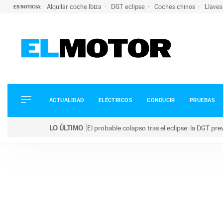
Alquilar coche Ibiza
DGT eclipse
Coches chinos
Llaves
ES NOTICIA:
ACTUALIDAD
ELÉCTRICOS
CONDUCIR
ACTUALIDAD
ELÉCTRICOS
CONDUCIR
PRUEBAS
PRUEBAS
Saltar
VIRALES
LO ÚLTIMO
El probable colapso tras el eclipse: la DGT p
al
PODCAST
LO ÚLTIMO
El probable colapso tras el eclipse: la DGT prevé u
contenido
MOTOS
TECNOLOGÍA
SUPERCOCHES
MOTORTV
PREMIOS
SERVICIOS