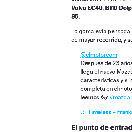
Volvo EC40
,
BYD Dolp
S5
.
La gama está pensada 
de mayor recorrido, y 
@elmotorcom
Después de 23 años 
llega el nuevo Maz
características y si
completa en elmot
leemos 👓
#mazda
♬ Timeless – Franks
El punto de entra