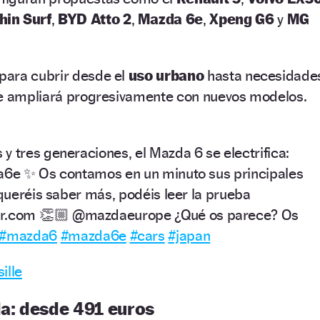
hin Surf
,
BYD Atto 2
,
Mazda 6e
,
Xpeng G6
y
MG
para cubrir desde el
uso urbano
hasta necesidade
se ampliará progresivamente con nuevos modelos.
y tres generaciones, el Mazda 6 se electrifica:
da6e ✨ Os contamos en un minuto sus principales
 queréis saber más, podéis leer la prueba
or.com 👏🏼 @mazdaeurope ¿Qué os parece? Os
#mazda6
#mazda6e
#cars
#japan
ille
da: desde 491 euros