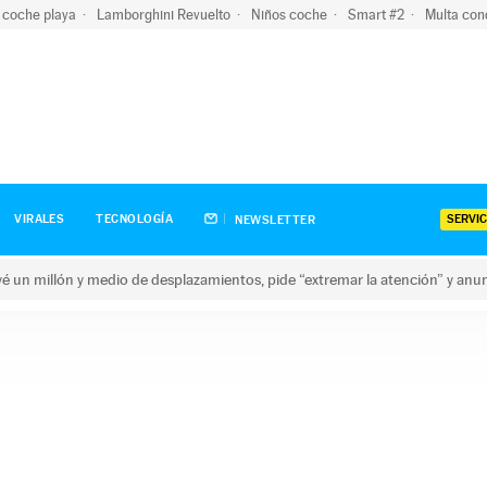
 coche playa
Lamborghini Revuelto
Niños coche
Smart #2
Multa con
SERVIC
VIRALES
TECNOLOGÍA
NEWSLETTER
revé un millón y medio de desplazamientos, pide “extremar la atención” y anu
n millón y medio de desplazamientos, pide “extremar la atención”