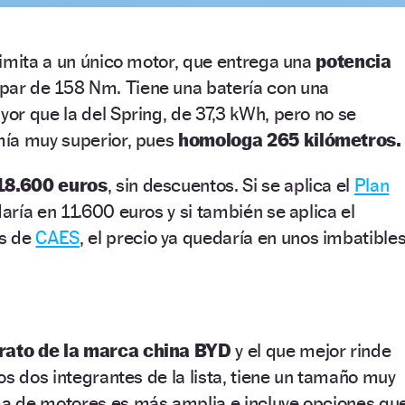
imita a un único motor, que entrega una
potencia
 par de 158 Nm. Tiene una batería con una
r que la del Spring, de 37,3 kWh, pero no se
ía muy superior, pues
homologa 265 kilómetros.
18.600 euros
, sin descuentos. Si se aplica el
Plan
daría en 11.600 euros y si también se aplica el
os de
CAES
, el precio ya quedaría en unos imbatible
rato de la marca china BYD
y el que mejor rinde
os dos integrantes de la lista, tiene un tamaño muy
a de motores es más amplia e incluye opciones qu