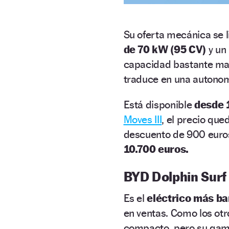
Su oferta mecánica se l
de 70 kW (95 CV)
y un
capacidad bastante mayo
traduce en una autonom
Está disponible
desde 
Moves III
, el precio que
descuento de 900 eur
10.700 euros.
BYD Dolphin Surf
Es el
eléctrico más ba
en ventas. Como los otr
compacto, pero su gam