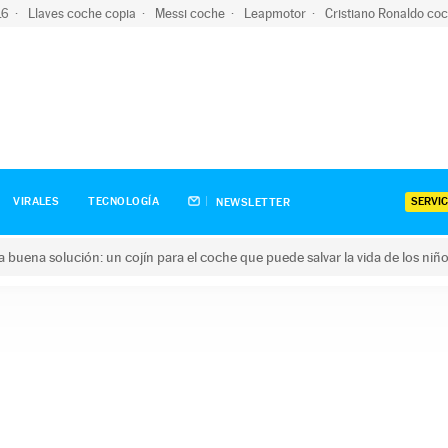
-16
Llaves coche copia
Messi coche
Leapmotor
Cristiano Ronaldo co
SERVIC
VIRALES
TECNOLOGÍA
NEWSLETTER
una buena solución: un cojín para el coche que puede salvar la vida de los niñ
ena solución: un cojín para el coche que puede salvar la vida de 