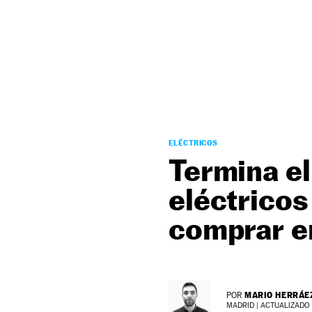
NEWSLETTER
SÍGUENOS
ELÉCTRICOS
Termina el
eléctrico
comprar e
MARIO HERRÁE
POR
MADRID |
ACTUALIZADO 2