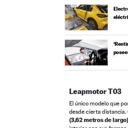
Elect
eléctr
‘Renti
posee
Leapmotor T03
El único modelo que po
desde cierta distancia.
(3,62 metros de largo