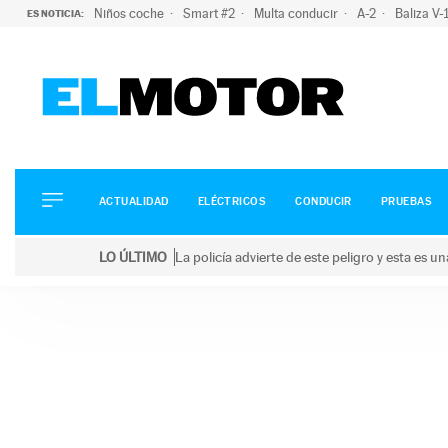
Niños coche
Smart #2
Multa conducir
A-2
Baliza V
ES NOTICIA:
ACTUALIDAD
ELÉCTRICOS
CONDUCIR
ACTUALIDAD
ELÉCTRICOS
CONDUCIR
PRUEBAS
PRUEBAS
Saltar
VIRALES
LO ÚLTIMO
La policía advierte de este peligro y esta es 
al
PODCAST
LO ÚLTIMO
La policía advierte de este peligro y esta es una bu
contenido
MOTOS
TECNOLOGÍA
SUPERCOCHES
MOTORTV
PREMIOS
SERVICIOS