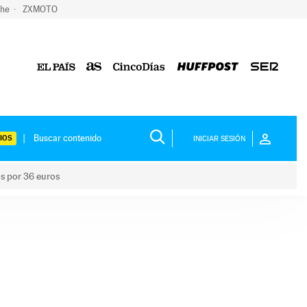
che
ZXMOTO
IOS
INICIAR SESIÓN
os por 36 euros
los niños por 36 euros