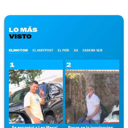
LO MÁS
VISTO
ELMOTOR
EL HUFFPOST
EL PAÍS
AS
CADENA SER
1
2
Se encontró a Leo Messi
Pocos se lo imaginarían: