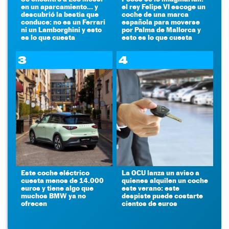
en un aparcamiento... y
el rey Felipe VI escoge un
descubrió la bestia que
coche de una marca
conduce: no es un Ferrari
española para moverse
ni un Lamborghini y esto
por Palma de Mallorca y
es lo que cuesta
esto es lo que cuesta
3
4
Este coche eléctrico
La OCU lanza un aviso a
cuesta menos de 14.000
quienes alquilen un coche
euros y tiene algo que
este verano: este
muchos BMW ya no
despiste puede costarte
ofrecen
cientos de euros